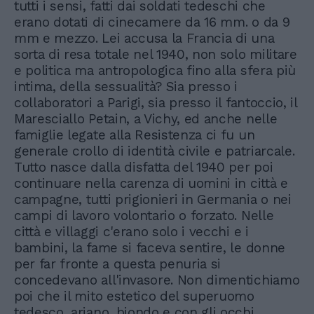
tutti i sensi, fatti dai soldati tedeschi che
erano dotati di cinecamere da 16 mm. o da 9
mm e mezzo. Lei accusa la Francia di una
sorta di resa totale nel 1940, non solo militare
e politica ma antropologica fino alla sfera più
intima, della sessualità? Sia presso i
collaboratori a Parigi, sia presso il fantoccio, il
Maresciallo Petain, a Vichy, ed anche nelle
famiglie legate alla Resistenza ci fu un
generale crollo di identità civile e patriarcale.
Tutto nasce dalla disfatta del 1940 per poi
continuare nella carenza di uomini in città e
campagne, tutti prigionieri in Germania o nei
campi di lavoro volontario o forzato. Nelle
città e villaggi c'erano solo i vecchi e i
bambini, la fame si faceva sentire, le donne
per far fronte a questa penuria si
concedevano all'invasore. Non dimentichiamo
poi che il mito estetico del superuomo
tedesco, ariano, biondo e con gli occhi