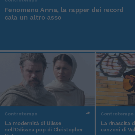
Fenomeno Anna, la rapper dei record
cala un altro asso
Controtempo
Controtempo
La modernità di Ulisse
La rinascita 
nell'Odissea pop di Christopher
canzoni di Va