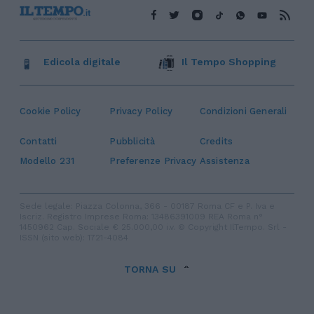
Edicola digitale
Il Tempo Shopping
Cookie Policy
Privacy Policy
Condizioni Generali
Contatti
Pubblicità
Credits
Modello 231
Preferenze Privacy
Assistenza
Sede legale: Piazza Colonna, 366 - 00187 Roma CF e P. Iva e
Iscriz. Registro Imprese Roma: 13486391009 REA Roma n°
1450962 Cap. Sociale € 25.000,00 i.v. © Copyright IlTempo. Srl -
ISSN (sito web): 1721-4084
TORNA SU