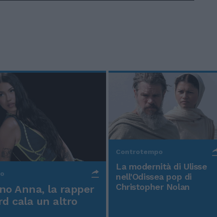
Controtempo
La modernità di Ulisse
po
nell'Odissea pop di
Christopher Nolan
o Anna, la rapper
rd cala un altro