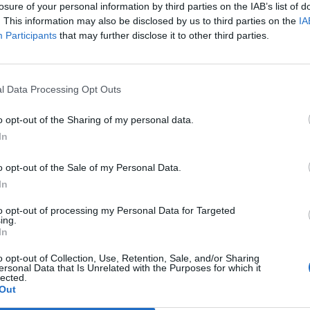
losure of your personal information by third parties on the IAB’s list of
ave carenza di una proteina, l'alfa-1-
. This information may also be disclosed by us to third parties on the
IA
a, che ha conseguenze su polmoni e
Participants
that may further disclose it to other third parties.
 questo la pop star ha bisogno di un
Le
rgente di polmoni ma è troppo debole per
da
ll'intervento. Come se non bastasse, tra le
Rudy Giuliani a Come States?
Le
l Data Processing Opt Outs
ni di cui soffre Jackson, ci sono anche
Trump, Meloni e la strategia
 e frequenti emorragie gastrointestinali
americana
o opt-out of the Sharing of my personal data.
i riescono a fermare a stento. Insomma
In
linico nient'affatto rassicurante che terrà
 giorni col fiato sospeso milioni di
o opt-out of the Sale of my Personal Data.
utto il mondo. A dire il vero, sulle
In
di Jackson erano già arrivati messaggi
L'estate scorsa era stato fotografato
to opt-out of processing my Personal Data for Targeted
va da un ospedale sulla sedia a rotelle. E
ing.
In
giorni fa è stato avvistato nuovamente
ecava da un medico a Los Angeles. Dai
o opt-out of Collection, Use, Retention, Sale, and/or Sharing
ari degli ultimi anni a quelli economici. Per
ersonal Data that Is Unrelated with the Purposes for which it
lected.
kson «non è davvero un buon periodo»,
Out
rma suo fratello Jermaine. Qualche mese