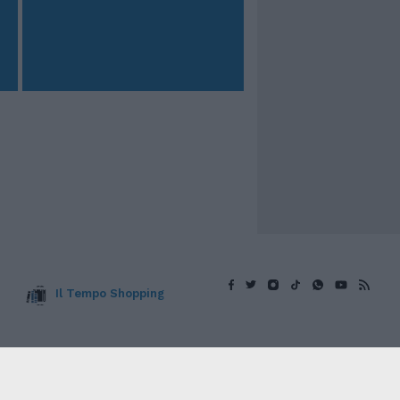
Il Tempo Shopping
v. © Copyright IlTempo. Srl - ISSN (sito web): 1721-
TORNA SU