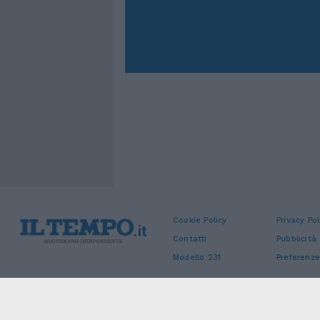
Cookie Policy
Privacy Pol
Contatti
Pubblicità
Modello 231
Preferenze
Sede legale: Piazza Colonna, 366 - 00187 Roma CF e P. Iva e Iscriz. Regi
4084