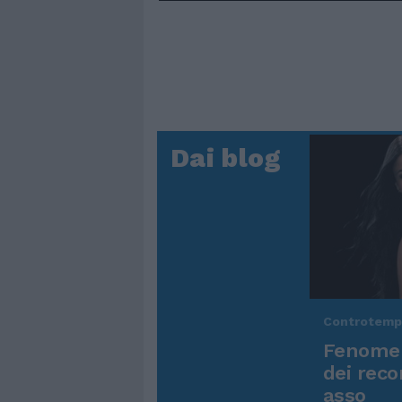
Dai blog
Controtem
Fenomen
dei reco
asso