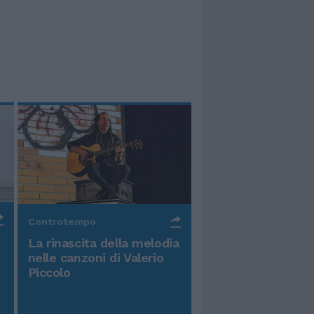
Controtempo
La rinascita della melodia
nelle canzoni di Valerio
Piccolo