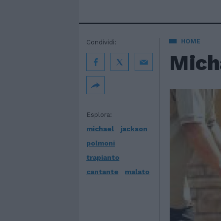
HOME
Condividi:
Micha
Esplora:
michael
jackson
polmoni
trapianto
cantante
malato