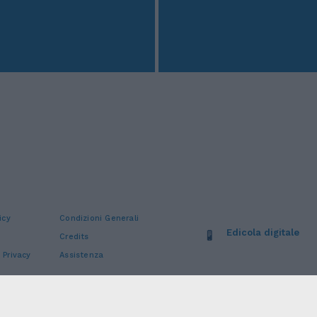
icy
Condizioni Generali
Edicola digitale
Credits
 Privacy
Assistenza
stro Imprese Roma: 13486391009 REA Roma n° 1450962 Cap. Sociale € 25.000,00 i.