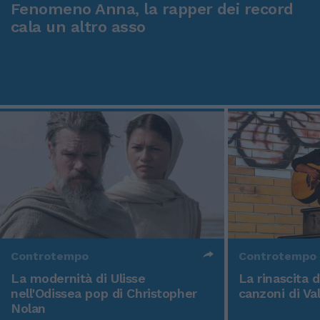
Fenomeno Anna, la rapper dei record
cala un altro asso
Controtempo
Controtempo
La modernità di Ulisse
La rinascita 
nell'Odissea pop di Christopher
canzoni di Va
Nolan