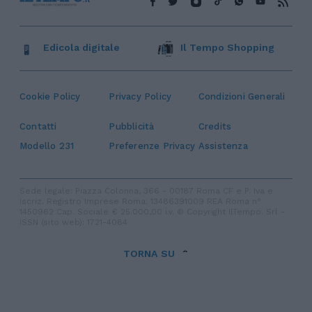
Edicola digitale
Il Tempo Shopping
Cookie Policy
Privacy Policy
Condizioni Generali
Contatti
Pubblicità
Credits
Modello 231
Preferenze Privacy
Assistenza
Sede legale: Piazza Colonna, 366 - 00187 Roma CF e P. Iva e
Iscriz. Registro Imprese Roma: 13486391009 REA Roma n°
1450962 Cap. Sociale € 25.000,00 i.v. © Copyright IlTempo. Srl -
ISSN (sito web): 1721-4084
TORNA SU