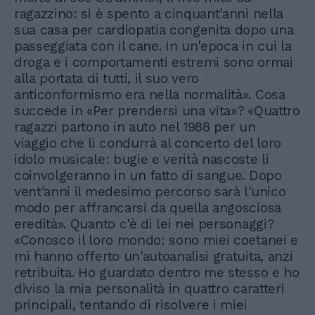
ragazzino: si è spento a cinquant'anni nella
sua casa per cardiopatia congenita dopo una
passeggiata con il cane. In un'epoca in cui la
droga e i comportamenti estremi sono ormai
alla portata di tutti, il suo vero
anticonformismo era nella normalità». Cosa
succede in «Per prendersi una vita»? «Quattro
ragazzi partono in auto nel 1988 per un
viaggio che li condurrà al concerto del loro
idolo musicale: bugie e verità nascoste li
coinvolgeranno in un fatto di sangue. Dopo
vent'anni il medesimo percorso sarà l'unico
modo per affrancarsi da quella angosciosa
eredità». Quanto c'è di lei nei personaggi?
«Conosco il loro mondo: sono miei coetanei e
mi hanno offerto un'autoanalisi gratuita, anzi
retribuita. Ho guardato dentro me stesso e ho
diviso la mia personalità in quattro caratteri
principali, tentando di risolvere i miei