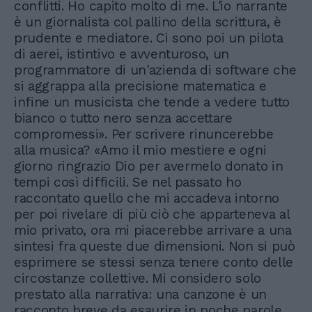
conflitti. Ho capito molto di me. L'io narrante
è un giornalista col pallino della scrittura, è
prudente e mediatore. Ci sono poi un pilota
di aerei, istintivo e avventuroso, un
programmatore di un'azienda di software che
si aggrappa alla precisione matematica e
infine un musicista che tende a vedere tutto
bianco o tutto nero senza accettare
compromessi». Per scrivere rinuncerebbe
alla musica? «Amo il mio mestiere e ogni
giorno ringrazio Dio per avermelo donato in
tempi così difficili. Se nel passato ho
raccontato quello che mi accadeva intorno
per poi rivelare di più ciò che apparteneva al
mio privato, ora mi piacerebbe arrivare a una
sintesi fra queste due dimensioni. Non si può
esprimere se stessi senza tenere conto delle
circostanze collettive. Mi considero solo
prestato alla narrativa: una canzone è un
racconto breve da esaurire in poche parole,