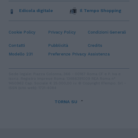
Edicola digitale
Il Tempo Shopping
Cookie Policy
Privacy Policy
Condizioni Generali
Contatti
Pubblicità
Credits
Modello 231
Preferenze Privacy
Assistenza
Sede legale: Piazza Colonna, 366 - 00187 Roma CF e P. Iva e
Iscriz. Registro Imprese Roma: 13486391009 REA Roma n°
1450962 Cap. Sociale € 25.000,00 i.v. © Copyright IlTempo. Srl -
ISSN (sito web): 1721-4084
TORNA SU