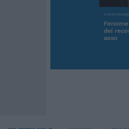
Controtem
Fenomen
dei reco
asso