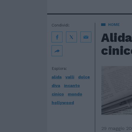
HOME
Condividi:
Alida
cini
Esplora:
alida
valli
dolce
diva
incanto
cinico
mondo
hollywood
29 maggio 2