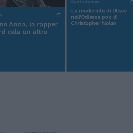
Controtempo
La modernità di Ulisse
po
nell'Odissea pop di
Christopher Nolan
o Anna, la rapper
rd cala un altro