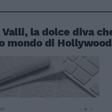
 Valli, la dolce diva ch
co mondo di Hollywood
a
a
008
a