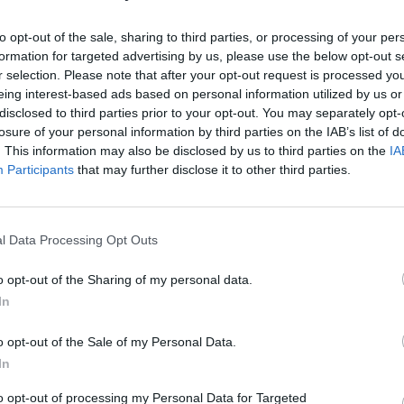
terzo uomo" (1949) di Carol Reed con Orson
1951 tornò in Italia e pochi anni dopo offrì
to opt-out of the sale, sharing to third parties, or processing of your per
formation for targeted advertising by us, please use the below opt-out s
ue migliori interpretazioni nel capolavoro
r selection. Please note that after your opt-out request is processed y
isconti, "Senso" (1954). Tornò davanti alla
eing interest-based ads based on personal information utilized by us or
 presa solo nel 1957 diretta da
Le
disclosed to third parties prior to your opt-out. You may separately opt-
 Antonioni in "Il grido". La sua fama si
da
losure of your personal information by third parties on the IAB’s list of
tto la direzione di registi come Gillo
Rudy Giuliani a Come States?
Le
. This information may also be disclosed by us to third parties on the
IA
Trump, Meloni e la strategia
("La grande strada azzurra", 1957) e Pier
Participants
that may further disclose it to other third parties.
americana
ni ("Edipo re", 1967), mentre negli anni
dimostra un'attrice molto versatile,
on Valerio Zurlini ne "La prima notte di
l Data Processing Opt Outs
72) accanto ad Alain Delon; con Mario Bava
 dell'esorcismo" (1975) e con Bernardo
o opt-out of the Sharing of my personal data.
n "La strategia del ragno" (1970) e nel
In
ovecento" (1976). Dario Argento le affidò
quietanti in "Suspiria" (1977) e "Inferno"
o opt-out of the Sale of my Personal Data.
 aver vinto il Leone d'oro alla carriera al
In
Venezia nel 1997, trascorse gli ultimi anni
ta in povertà. Sabato 31 maggio, nel giorno
to opt-out of processing my Personal Data for Targeted