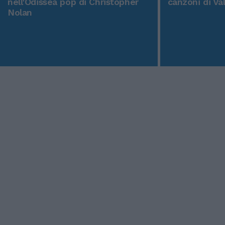
nell'Odissea pop di Christopher
canzoni di Va
Nolan