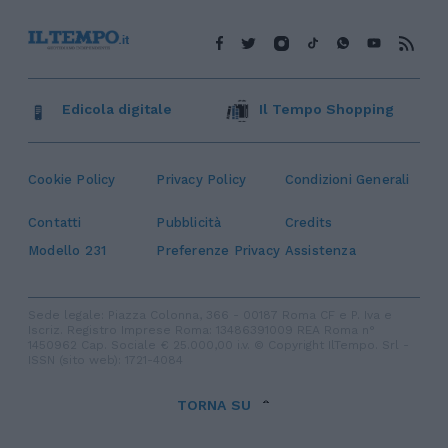
Edicola digitale
Il Tempo Shopping
Cookie Policy
Privacy Policy
Condizioni Generali
Contatti
Pubblicità
Credits
Modello 231
Preferenze Privacy
Assistenza
Sede legale: Piazza Colonna, 366 - 00187 Roma CF e P. Iva e
Iscriz. Registro Imprese Roma: 13486391009 REA Roma n°
1450962 Cap. Sociale € 25.000,00 i.v. © Copyright IlTempo. Srl -
ISSN (sito web): 1721-4084
TORNA SU