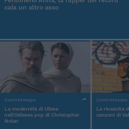
Fenomeno Anna, la rapper dei record
cala un altro asso
Controtempo
Controtempo
La modernità di Ulisse
La rinascita 
nell'Odissea pop di Christopher
canzoni di Va
Nolan