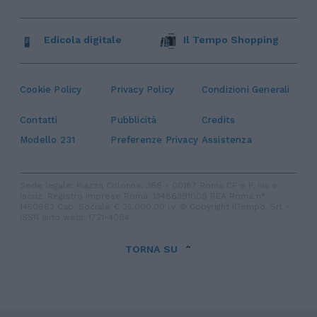
Edicola digitale
Il Tempo Shopping
Cookie Policy
Privacy Policy
Condizioni Generali
Contatti
Pubblicità
Credits
Modello 231
Preferenze Privacy
Assistenza
Sede legale: Piazza Colonna, 366 - 00187 Roma CF e P. Iva e
Iscriz. Registro Imprese Roma: 13486391009 REA Roma n°
1450962 Cap. Sociale € 25.000,00 i.v. © Copyright IlTempo. Srl -
ISSN (sito web): 1721-4084
TORNA SU