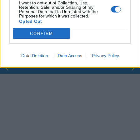
I want to opt-out of Collection, Use,
Retention, Sale, and/or Sharing of my
Personal Data that Is Unrelated with the
Purposes for which it was collected.
00:00
01:16
Opted Out
Leonardo Maria Del Vecchio dall'ex compagna
CONFIRM
in ospedale. Le dichiarazioni ai giornalisti
Data Deletion
Data Access
Privacy Policy