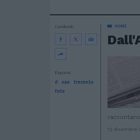
HOME
Condividi:
Dall'
Esplora:
d
nsa
trecento
foto
raccontano
12 dicembre