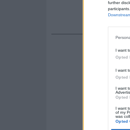
further disc
participants
Downstream 
Persona
I want t
Opted 
I want t
Opted 
I want 
Advertis
Opted 
I want t
of my P
was col
Opted 