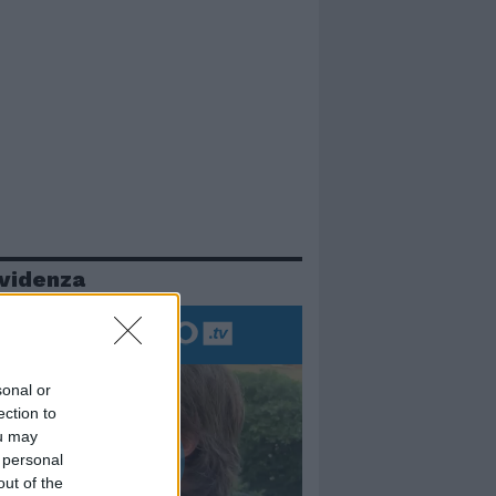
evidenza
sonal or
ection to
ou may
 personal
out of the