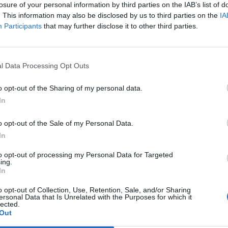
losure of your personal information by third parties on the IAB’s list of
. This information may also be disclosed by us to third parties on the
IA
Participants
that may further disclose it to other third parties.
Le
da
Rudy Giuliani a Come States?
Le
l Data Processing Opt Outs
Trump, Meloni e la strategia
americana
o opt-out of the Sharing of my personal data.
In
o opt-out of the Sale of my Personal Data.
In
to opt-out of processing my Personal Data for Targeted
ing.
In
o opt-out of Collection, Use, Retention, Sale, and/or Sharing
ersonal Data that Is Unrelated with the Purposes for which it
lected.
Out