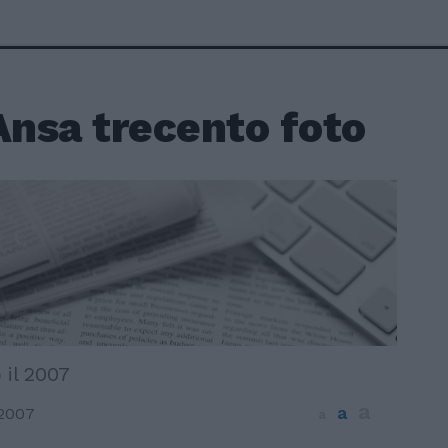
Ansa trecento foto
 il 2007
a
a
 2007
a