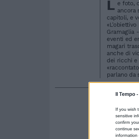
L
e foto, 
ancora 
capitoli, e
«L'obiettivo
Gramaglia - 
eventi ed e
magari trasc
anche di vi
dei ricchi e
«raccontato
parlano da 
Il Tempo 
If you wish 
sensitive in
confirm you
continue se
information 