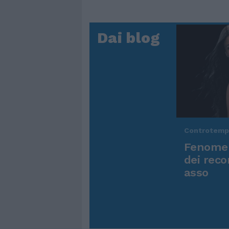
Dai blog
Controtem
Fenomen
dei reco
asso