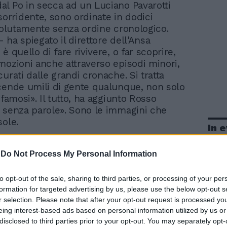
dal Po in secca ad un Luciano Pavarotti
sorridente, sono ordinate in dodici
 volutamente senza ordine cronologico.
 - ha spiegato il direttore dell'Ansa
è quello di fare rivivere, o far scoprire,
mozioni anche attraverso episodi minori,
urati dalle grandi cronache. Si tratta
cende umili di gente qualunque, non solo
 famosi». Il tutto, ha aggiunto Rosso
 senza parole». Sono le immagini che
sole.
In 
-
Do Not Process My Personal Information
to opt-out of the sale, sharing to third parties, or processing of your per
formation for targeted advertising by us, please use the below opt-out s
r selection. Please note that after your opt-out request is processed y
eing interest-based ads based on personal information utilized by us or
disclosed to third parties prior to your opt-out. You may separately opt-