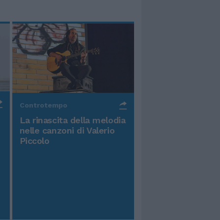
Controtempo
La rinascita della melodia
nelle canzoni di Valerio
Piccolo