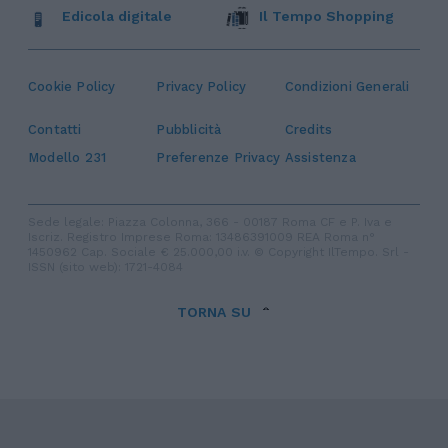
Edicola digitale
Il Tempo Shopping
Cookie Policy
Privacy Policy
Condizioni Generali
Contatti
Pubblicità
Credits
Modello 231
Preferenze Privacy
Assistenza
Sede legale: Piazza Colonna, 366 - 00187 Roma CF e P. Iva e
Iscriz. Registro Imprese Roma: 13486391009 REA Roma n°
1450962 Cap. Sociale € 25.000,00 i.v. © Copyright IlTempo. Srl -
ISSN (sito web): 1721-4084
TORNA SU