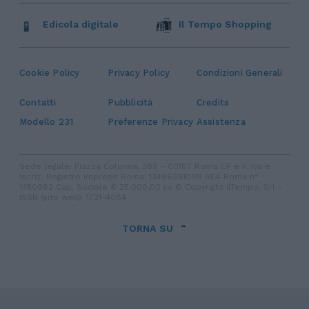
Edicola digitale
Il Tempo Shopping
Cookie Policy
Privacy Policy
Condizioni Generali
Contatti
Pubblicità
Credits
Modello 231
Preferenze Privacy
Assistenza
Sede legale: Piazza Colonna, 366 - 00187 Roma CF e P. Iva e
Iscriz. Registro Imprese Roma: 13486391009 REA Roma n°
1450962 Cap. Sociale € 25.000,00 i.v. © Copyright IlTempo. Srl -
ISSN (sito web): 1721-4084
TORNA SU