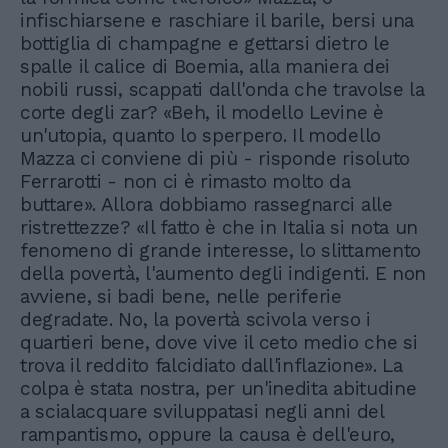
infischiarsene e raschiare il barile, bersi una
bottiglia di champagne e gettarsi dietro le
spalle il calice di Boemia, alla maniera dei
nobili russi, scappati dall'onda che travolse la
corte degli zar? «Beh, il modello Levine è
un'utopia, quanto lo sperpero. Il modello
Mazza ci conviene di più - risponde risoluto
Ferrarotti - non ci è rimasto molto da
buttare». Allora dobbiamo rassegnarci alle
ristrettezze? «Il fatto è che in Italia si nota un
fenomeno di grande interesse, lo slittamento
della povertà, l'aumento degli indigenti. E non
avviene, si badi bene, nelle periferie
degradate. No, la povertà scivola verso i
quartieri bene, dove vive il ceto medio che si
trova il reddito falcidiato dall'inflazione». La
colpa è stata nostra, per un'inedita abitudine
a scialacquare sviluppatasi negli anni del
rampantismo, oppure la causa è dell'euro,