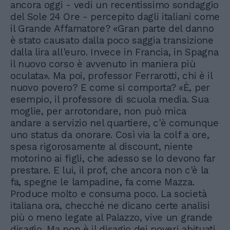
ancora oggi - vedi un recentissimo sondaggio
del Sole 24 Ore - percepito dagli italiani come
il Grande Affamatore? «Gran parte del danno
è stato causato dalla poco saggia transizione
dalla lira all'euro. Invece in Francia, in Spagna
il nuovo corso è avvenuto in maniera più
oculata». Ma poi, professor Ferrarotti, chi è il
nuovo povero? E come si comporta? «È, per
esempio, il professore di scuola media. Sua
moglie, per arrotondare, non può mica
andare a servizio nel quartiere, c'è comunque
uno status da onorare. Così via la colf a ore,
spesa rigorosamente al discount, niente
motorino ai figli, che adesso se lo devono far
prestare. E lui, il prof, che ancora non c'è la
fa, spegne le lampadine, fa come Mazza.
Produce molto e consuma poco. La società
italiana ora, checché ne dicano certe analisi
più o meno legate al Palazzo, vive un grande
disagio. Ma non è il disagio dei poveri abituati