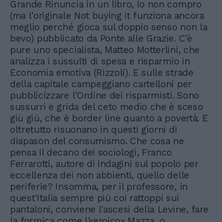
Grande Rinuncia in un libro, Io non compro
(ma l'originale Not buying it funziona ancora
meglio perché gioca sul doppio senso non la
bevo) pubblicato da Ponte alle Grazie. C'è
pure uno specialista, Matteo Motterlini, che
analizza i sussulti di spesa e risparmio in
Economia emotiva (Rizzoli). E sulle strade
della capitale campeggiano cartelloni per
pubblicizzare l'Ordine dei risparmisti. Sono
sussurri e grida del ceto medio che è sceso
giù giù, che è border line quanto a povertà. E
oltretutto risuonano in questi giorni di
diapason del consumismo. Che cosa ne
pensa il decano dei sociologi, Franco
Ferrarotti, autore di indagini sul popolo per
eccellenza dei non abbienti, quello delle
periferie? Insomma, per il professore, in
quest'Italia sempre più coi rattoppi sui
pantaloni, conviene l'ascesi della Levine, fare
la formica come l'«eroico» Mazza, o