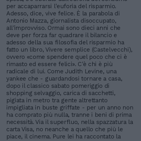
per accaparrarsi l'euforia del risparmio.
Adesso, dice, vive felice. È la parabola di
Antonio Mazza, giornalista disoccupato,
all'improvviso. Ormai sono dieci anni che
deve per forza far quadrare il bilancio e
adesso della sua filosofia del risparmio ha
fatto un libro, Vivere semplice (Castelvecchi),
ovvero «come spendere quel poco che ci è
rimasto ed essere felici». C'è chi è più
radicale di lui. Come Judith Levine, una
yankee che - guardandosi tornare a casa,
dopo il classico sabato pomeriggio di
shopping selvaggio, carica di sacchetti,
pigiata in metro tra gente altrettanto
impigliata in buste griffate - per un anno non
ha comprato più nulla, tranne i beni di prima
necessità. Via il superfluo, nella spazzatura la
carta Visa, no neanche a quello che più le
piace, il cinema. Pure lei ha raccontato la