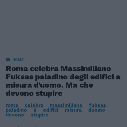
HOME
Roma celebra Massimiliano
Fuksas paladino degli edifici a
misura d'uomo. Ma che
devono stupire
roma
celebra
massimiliano
fuksas
paladino
d
edifici
misura
duomo
devono
stupire