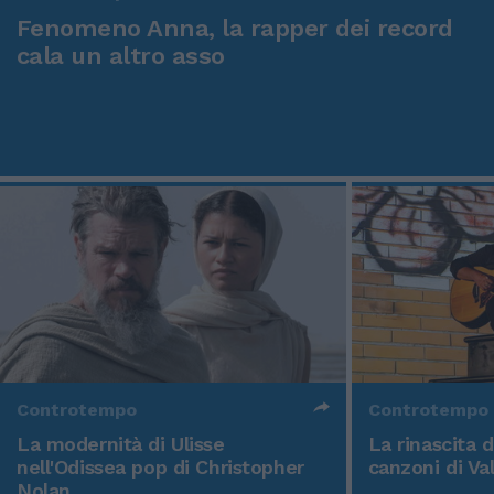
Fenomeno Anna, la rapper dei record
cala un altro asso
Controtempo
Controtempo
La modernità di Ulisse
La rinascita 
nell'Odissea pop di Christopher
canzoni di Va
Nolan