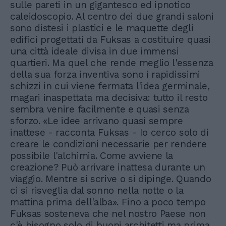
sulle pareti in un gigantesco ed ipnotico
caleidoscopio. Al centro dei due grandi saloni
sono distesi i plastici e le maquette degli
edifici progettati da Fuksas a costituire quasi
una città ideale divisa in due immensi
quartieri. Ma quel che rende meglio l'essenza
della sua forza inventiva sono i rapidissimi
schizzi in cui viene fermata l'idea germinale,
magari inaspettata ma decisiva: tutto il resto
sembra venire facilmente e quasi senza
sforzo. «Le idee arrivano quasi sempre
inattese - racconta Fuksas - Io cerco solo di
creare le condizioni necessarie per rendere
possibile l'alchimia. Come avviene la
creazione? Può arrivare inattesa durante un
viaggio. Mentre si scrive o si dipinge. Quando
ci si risveglia dal sonno nella notte o la
mattina prima dell'alba». Fino a poco tempo
Fuksas sosteneva che nel nostro Paese non
c'è bisogno solo di buoni architetti ma prima