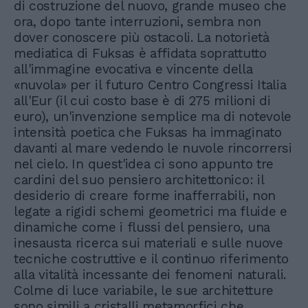
di costruzione del nuovo, grande museo che
ora, dopo tante interruzioni, sembra non
dover conoscere più ostacoli. La notorietà
mediatica di Fuksas è affidata soprattutto
all'immagine evocativa e vincente della
«nuvola» per il futuro Centro Congressi Italia
all'Eur (il cui costo base è di 275 milioni di
euro), un'invenzione semplice ma di notevole
intensità poetica che Fuksas ha immaginato
davanti al mare vedendo le nuvole rincorrersi
nel cielo. In quest'idea ci sono appunto tre
cardini del suo pensiero architettonico: il
desiderio di creare forme inafferrabili, non
legate a rigidi schemi geometrici ma fluide e
dinamiche come i flussi del pensiero, una
inesausta ricerca sui materiali e sulle nuove
tecniche costruttive e il continuo riferimento
alla vitalità incessante dei fenomeni naturali.
Colme di luce variabile, le sue architetture
sono simili a cristalli metamorfici che