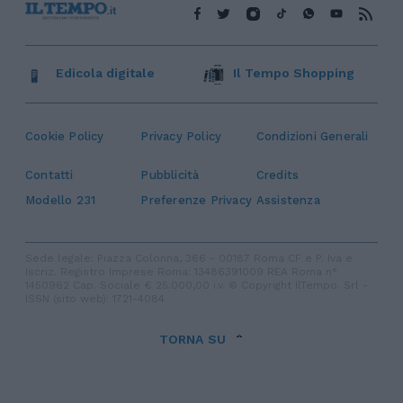
Edicola digitale
Il Tempo Shopping
Cookie Policy
Privacy Policy
Condizioni Generali
Contatti
Pubblicità
Credits
Modello 231
Preferenze Privacy
Assistenza
Sede legale: Piazza Colonna, 366 - 00187 Roma CF e P. Iva e
Iscriz. Registro Imprese Roma: 13486391009 REA Roma n°
1450962 Cap. Sociale € 25.000,00 i.v. © Copyright IlTempo. Srl -
ISSN (sito web): 1721-4084
TORNA SU