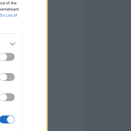
out of the
 downstream
B’s List of