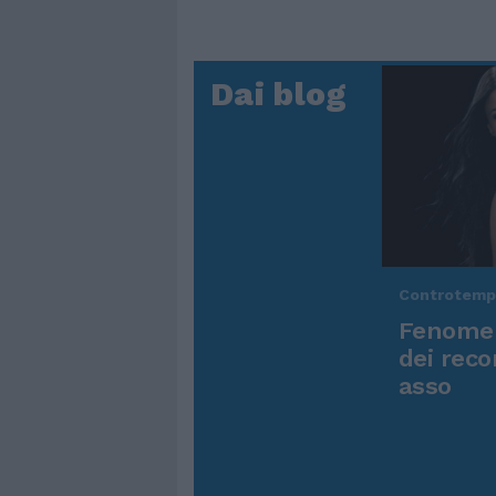
Dai blog
Controtem
Fenomen
dei reco
asso