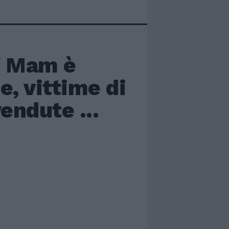
Y Mam è
e, vittime di
endute ...