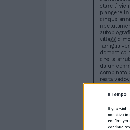
stare lì vic
piangere in 
cinque anni
ripetutamen
autobiografi
villaggio m
famiglia ve
domestica a
che la sfru
da un comm
combinato a
resta vedov
un bordello.
passività d
Il Tempo 
schiava, in 
situazione 
If you wish 
cambiato nu
sensitive in
quella. Le 
confirm you
fanno vengo
continue se