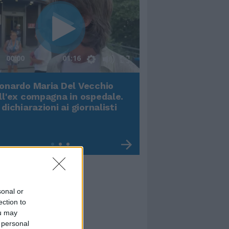
00:00
01:16
onardo Maria Del Vecchio
Terremoto, viene g
ll'ex compagna in ospedale.
video impressiona
 dichiarazioni ai giornalisti
sonal or
ection to
ou may
 personal