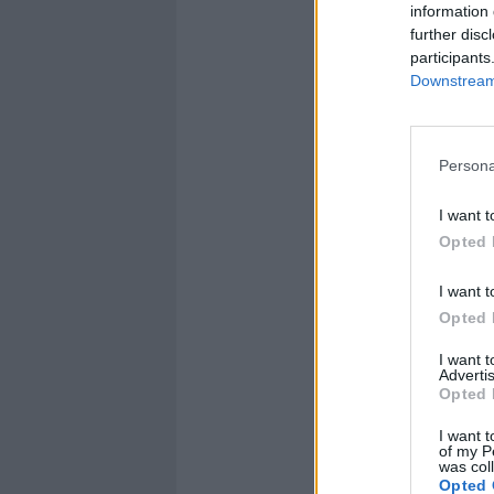
gratitudine
information 
il nutriment
further disc
ribellarsi a
participants
Downstream 
c'è una leg
Una donna p
può denunci
una mentali
Persona
nostra aiuta
atavica». L'
I want t
Cambogia lo
Opted 
particolare
del commerc
I want t
Vietnam, Lao
Opted 
fondi, e aiut
I want 
smuovere la
Advertis
porte in fac
Opted 
anche pers
I want t
Emma Bonin
of my P
le question
was col
Opted 
E poi in Sp