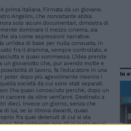
 prima italiana. Firmata da un giovane.
dro Angelini, che nonostante abbia
finora solo alcuni documentari, dimostra di
emente dominare il mezzo cinema, sia
he sia come espressioni narrative.
a un'idea di base per nulla consueta, in
giusto fra il dramma, sempre controllato, e
asciutta e quasi sommessa. L'idea prende
a un giovanotto che, pur avendo molte e
possibilità di lavoro, fa l'educatore in una
In 
er poter dopo più agevolmente inserire i
quella società da cui sono stati separati.
on l'ha quasi conosciuto perché, dopo un
in carcere da oltre vent'anni. Destinato a
tri dieci. Invece un giorno, senza che
a di lui, se lo ritrova davanti, quasi
prio fra quei detenuti di cui si sta
ura. Naturalmente non gli si svela ma si
venire incontro alle sue necessità,