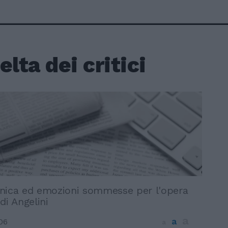
elta dei critici
nica ed emozioni sommesse per l'opera
di Angelini
a
a
06
a