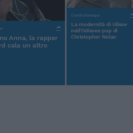
Controtempo
La modernità di Ulisse
po
nell'Odissea pop di
Christopher Nolan
o Anna, la rapper
rd cala un altro