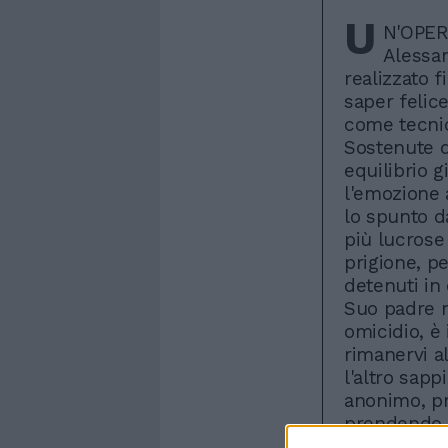
U
N'OPERA
Alessan
realizzato 
saper felic
come tecnic
Sostenute d
equilibrio 
l'emozione 
lo spunto d
più lucrose 
prigione, p
detenuti in 
Suo padre n
omicidio, è 
rimanervi al
l'altro sappi
anonimo, pro
prendendo c
adopra per 