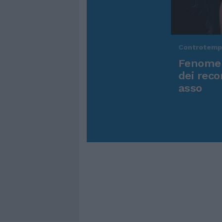
Controtem
Fenomen
dei reco
asso