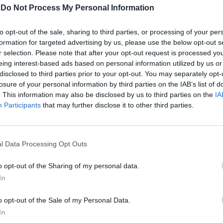
-
Do Not Process My Personal Information
da un carattere indomito, aggressivo,
mo. A un certo momento, però, la
quasi esplode, portando alla luce il duro
to opt-out of the sale, sharing to third parties, or processing of your per
Le
formation for targeted advertising by us, please use the below opt-out s
o del detenuto nei confronti dei suoi (una
da
r selection. Please note that after your opt-out request is processed y
 fratello) che, dopo la sua condanna, si
Rudy Giuliani a Come States?
Le
eing interest-based ads based on personal information utilized by us or
tati ad abbandonarlo, e, in parallelo, il
Trump, Meloni e la strategia
disclosed to third parties prior to your opt-out. You may separately opt-
americana
ormento e quasi il rimorso di quel figlio
losure of your personal information by third parties on the IAB’s list of
mediatamente osteggiato dai familiari,
. This information may also be disclosed by us to third parties on the
IA
 qualche modo rimediare alla situazione.
Participants
that may further disclose it to other third parties.
à non finir male... Un confronto
meditato e preciso. Con l'abilità, al
la rivelazione di quel rapporto alla base,
l Data Processing Opt Outs
a commozione facile, privilegiando, al suo
secchezza di modi e di accenti che è poi
o opt-out of the Sharing of my personal data.
i tutto si lascia guidare. Con la possibilità
In
, anzi di scolpire, il contrasto spesso
 fra quei due caratteri, pur con quel
o opt-out of the Sale of my Personal Data.
liare sempre ben presente, e con l'abilità
In
ogni risvolto della vicenda, rinchiusa