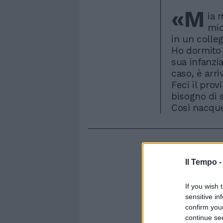
«M
ia 
mio
in un colle
Ho dormito n
sua infanzia
caso, è arr
Feci il pro
bisogno di s
Così nacque
Il Tempo 
If you wish 
sensitive in
confirm you
continue se