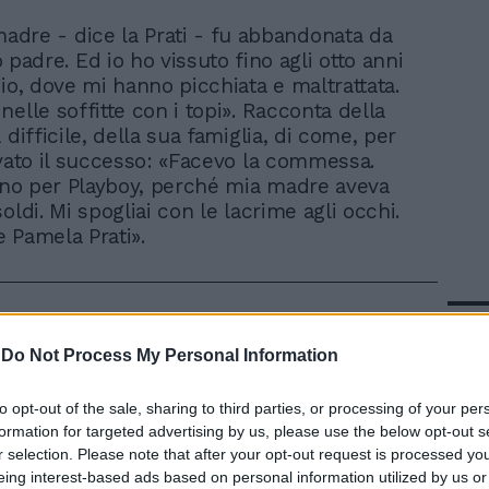
madre - dice la Prati - fu abbandonata da
 padre. Ed io ho vissuto fino agli otto anni
gio, dove mi hanno picchiata e maltrattata.
elle soffitte con i topi». Racconta della
 difficile, della sua famiglia, di come, per
ivato il successo: «Facevo la commessa.
vino per Playboy, perché mia madre aveva
oldi. Mi spogliai con le lacrime agli occhi.
 Pamela Prati».
In 
-
Do Not Process My Personal Information
to opt-out of the sale, sharing to third parties, or processing of your per
formation for targeted advertising by us, please use the below opt-out s
r selection. Please note that after your opt-out request is processed y
eing interest-based ads based on personal information utilized by us or