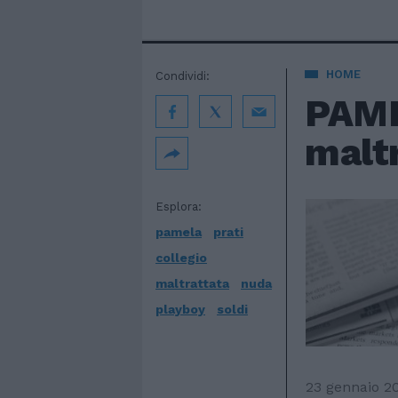
HOME
Condividi:
PAME
maltr
Esplora:
pamela
prati
collegio
maltrattata
nuda
playboy
soldi
23 gennaio 2