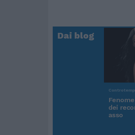
Dai blog
Controtem
Fenomen
dei reco
asso