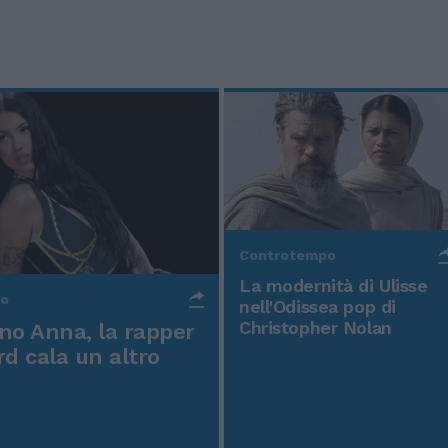
Controtempo
La modernità di Ulisse
po
nell'Odissea pop di
Christopher Nolan
o Anna, la rapper
rd cala un altro