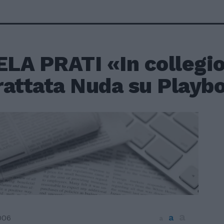
LA PRATI «In collegio
attata Nuda su Playbo
a
a
006
a