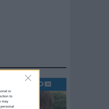
evidenza
sonal or
ection to
ou may
 personal