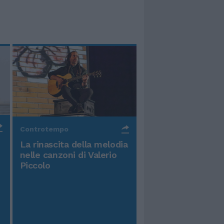
Controtempo
La rinascita della melodia
nelle canzoni di Valerio
Piccolo