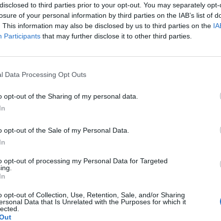
disclosed to third parties prior to your opt-out. You may separately opt-
losure of your personal information by third parties on the IAB’s list of
. This information may also be disclosed by us to third parties on the
IA
Participants
that may further disclose it to other third parties.
Le
da
l Data Processing Opt Outs
Rudy Giuliani a Come States?
Le
Trump, Meloni e la strategia
o opt-out of the Sharing of my personal data.
americana
In
o opt-out of the Sale of my Personal Data.
In
to opt-out of processing my Personal Data for Targeted
ing.
In
o opt-out of Collection, Use, Retention, Sale, and/or Sharing
ersonal Data that Is Unrelated with the Purposes for which it
lected.
Out