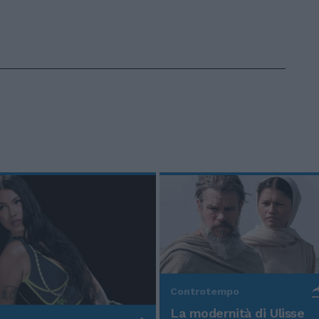
Controtempo
La modernità di Ulisse