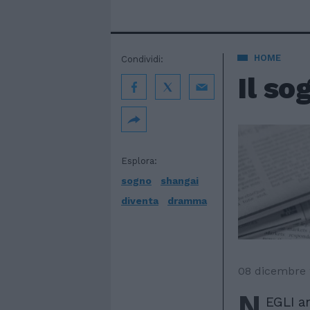
HOME
Condividi:
Il s
Esplora:
sogno
shangai
diventa
dramma
08 dicembre
N
EGLI an