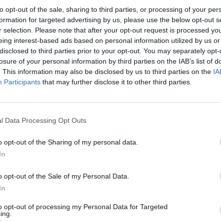
già adolescente e un bambino piccolo. La
to opt-out of the sale, sharing to third parties, or processing of your per
ttutto si stringe attorno al rapporto
formation for targeted advertising by us, please use the below opt-out s
 tra quel padre, autoritario e dispotico, e
r selection. Please note that after your opt-out request is processed y
a, timida, depressa, ma non del tutto
Le
eing interest-based ads based on personal information utilized by us or
erché quando, mutate le condizioni
da
disclosed to third parties prior to your opt-out. You may separately opt-
enerali, sente annunciare trionfalmente dal
Rudy Giuliani a Come States?
Le
losure of your personal information by third parties on the IAB’s list of
Trump, Meloni e la strategia
otranno ritornare a Shanghai, senza
. This information may also be disclosed by us to third parties on the
IA
americana
llarsi, prova una cocente afflizione
Participants
that may further disclose it to other third parties.
è tutto quello che le è caro, la scuola,
l cuore, anche l'abbozzo di un primo
n giovanissimo operaio della fabbrica
l Data Processing Opt Outs
dre, fino a quel momento, ha lavorato
o. Ecco così il dramma. Con note spesso
o opt-out of the Sharing of my personal data.
tudiato però dal registra, che si è anche
In
esto, soprattutto con accenti interiori, quasi
 La cifra è il realismo, smussato tuttavia
o opt-out of the Sale of my Personal Data.
spressioni più estreme da uno stile che,
In
o i dettagli molto ravvicinati e una
ne delle immagini spesso, pur partendo
to opt-out of processing my Personal Data for Targeted
ing.
no, ispirata a un figurativismo pittorico,