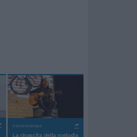
Controtempo
La rinascita della melodia