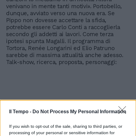
venivano in mente tanti motivi». Portobello,
dunque, avviato verso una nuova era. Se
Pippo non dovesse accettare la sfida,
potrebbe essere Carlo Conti a raccoglierla
secondo gli addetti ai lavori. Come terza
ipotesi spunta Magalli. Il programma di
Tortora, Renée Longarini ed Elio Patruno
sarebbe di massima attualità anche adesso.
Talk-show, ricerca, proposta, personaggi:
Il Tempo -
Do Not Process My Personal Information
If you wish to opt-out of the sale, sharing to third parties, or
processing of your personal or sensitive information for