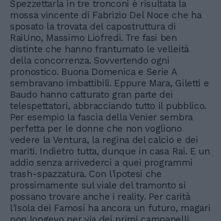
Spezzettarla in tre tronconi è risultata la
mossa vincente di Fabrizio Del Noce che ha
sposato la trovata del capostruttura di
RaiUno, Massimo Liofredi. Tre fasi ben
distinte che hanno frantumato le velleità
della concorrenza. Sovvertendo ogni
pronostico. Buona Domenica e Serie A
sembravano imbattibili. Eppure Mara, Giletti e
Baudo hanno catturato gran parte dei
telespettatori, abbracciando tutto il pubblico.
Per esempio la fascia della Venier sembra
perfetta per le donne che non vogliono
vedere la Ventura, la regina del calcio e dei
mariti. Indietro tutta, dunque in casa Rai. E un
addio senza arrivederci a quei programmi
trash-spazzatura. Con l'ipotesi che
prossimamente sul viale del tramonto si
possano trovare anche i reality. Per carità
l'Isola dei Famosi ha ancora un futuro, magari
non longevo per via dei primi campanelli