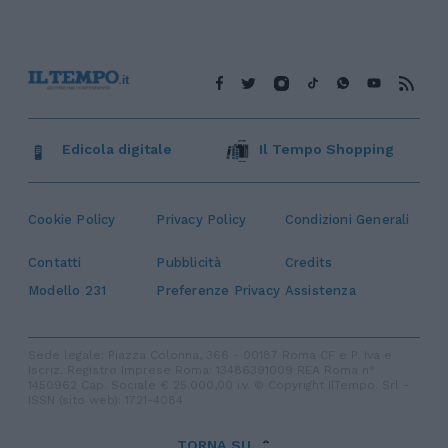
Edicola digitale
Il Tempo Shopping
Cookie Policy
Privacy Policy
Condizioni Generali
Contatti
Pubblicità
Credits
Modello 231
Preferenze Privacy
Assistenza
Sede legale: Piazza Colonna, 366 - 00187 Roma CF e P. Iva e
Iscriz. Registro Imprese Roma: 13486391009 REA Roma n°
1450962 Cap. Sociale € 25.000,00 i.v. © Copyright IlTempo. Srl -
ISSN (sito web): 1721-4084
TORNA SU