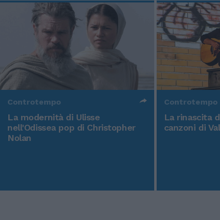
Controtempo
Controtempo
La modernità di Ulisse
La rinascita 
nell'Odissea pop di Christopher
canzoni di Va
Nolan