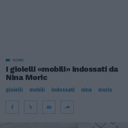
HOME
I gioielli «mobili» indossati da
Nina Moric
gioielli
mobili
indossati
nina
moric