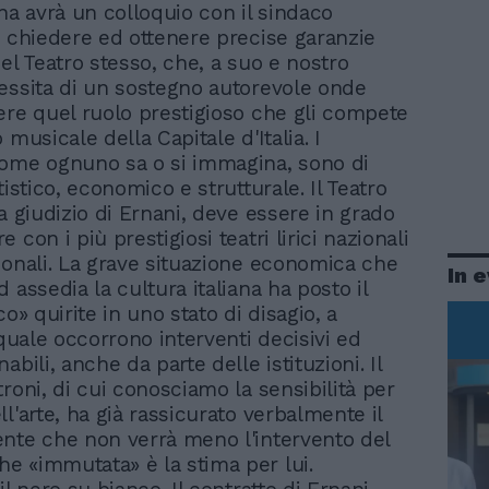
ina avrà un colloquio con il sindaco
r chiedere ed ottenere precise garanzie
el Teatro stesso, che, a suo e nostro
essita di un sostegno autorevole onde
ere quel ruolo prestigioso che gli compete
 musicale della Capitale d'Italia. I
ome ognuno sa o si immagina, sono di
tistico, economico e strutturale. Il Teatro
a giudizio di Ernani, deve essere in grado
 con i più prestigiosi teatri lirici nazionali
ionali. La grave situazione economica che
In 
 assedia la cultura italiana ha posto il
co» quirite in uno stato di disagio, a
 quale occorrono interventi decisivi ed
abili, anche da parte delle istituzioni. Il
roni, di cui conosciamo la sensibilità per
l'arte, ha già rassicurato verbalmente il
nte che non verrà meno l'intervento del
 «immutata» è la stima per lui.