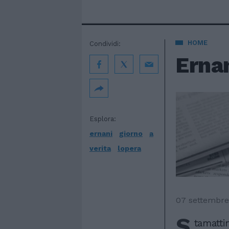
HOME
Condividi:
Ernan
Esplora:
ernani
giorno
a
verita
lopera
07 settembre
S
tamatti