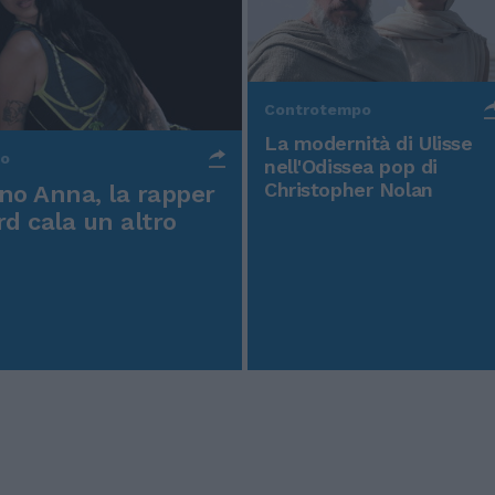
Controtempo
La modernità di Ulisse
po
nell'Odissea pop di
Christopher Nolan
o Anna, la rapper
rd cala un altro