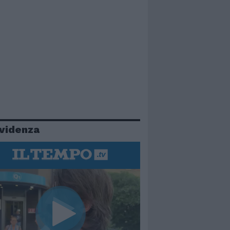
evidenza