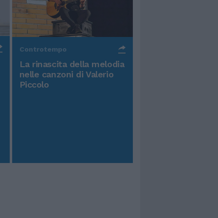
Controtempo
La rinascita della melodia
nelle canzoni di Valerio
Piccolo