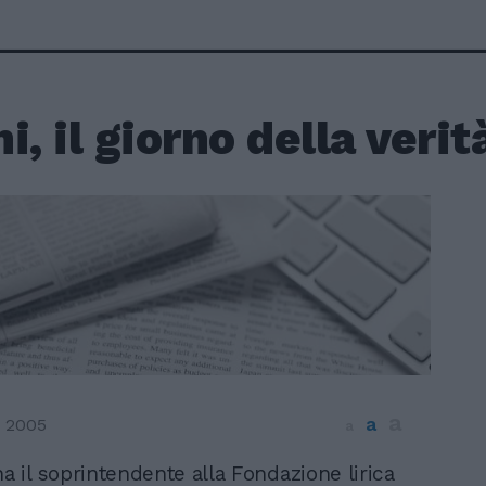
i, il giorno della verit
a
a
 2005
a
na il soprintendente alla Fondazione lirica