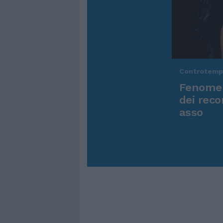
Controtem
Fenomen
dei reco
asso