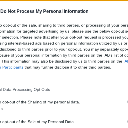
il nero su bianco. Il contratto di Ernani
ro dell'Opera scadrà nel giugno prossimo,
-
Do Not Process My Personal Information
no stati interessamenti e contatti con il
parte del Teatro comunale di Firenze, al
Le
to opt-out of the sale, sharing to third parties, or processing of your per
egli è stato già dal 1994 al 1999,
da
formation for targeted advertising by us, please use the below opt-out s
 esiti ammirevoli, e pensiamo fra l'altro
Rudy Giuliani a Come States?
Le
r selection. Please note that after your opt-out request is processed y
Trump, Meloni e la strategia
e in Cina e in Giappone, contraddistinte da
eing interest-based ads based on personal information utilized by us or
americana
zioni trionfali. Dal capoluogo toscano
disclosed to third parties prior to your opt-out. You may separately opt-
se a Roma su invito del maestro Giuseppe
losure of your personal information by third parties on the IAB’s list of
i sarebbe toccata la rifondazione artistica
. This information may also be disclosed by us to third parties on the
IA
 malconcia opera se una sorta di complotto
Participants
that may further disclose it to other third parties.
on lo avesse costretto a rinunciare
mpresa. Ma anche l'Arena di Verona
 ad una presenza di Ernani nella città
l Data Processing Opt Outs
Per ora il soprintendente non ha escluso
llaborazione con entrambe le fondazioni
o opt-out of the Sharing of my personal data.
è certo che il colloquio odierno con il
In
Roma sarà determinante per segnare i
si. Vogliamo essere cautamente ottimisti:
o opt-out of the Sale of my Personal Data.
sia Veltroni sono uomini ponderati,