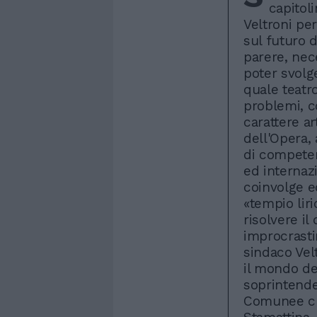
capitol
Veltroni pe
sul futuro d
parere, nec
poter svolg
quale teatro
problemi, c
carattere ar
dell'Opera, 
di competere
ed internaz
coinvolge ed
«tempio liri
risolvere il
improcrastin
sindaco Velt
il mondo del
soprintende
Comunee che