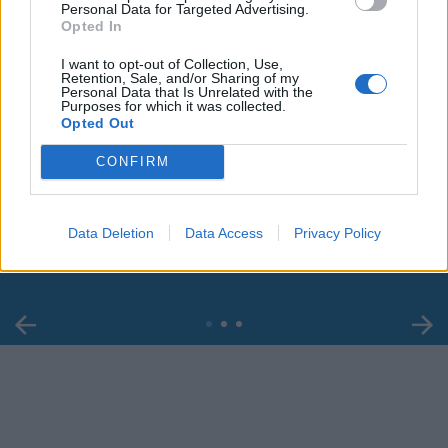
Personal Data for Targeted Advertising.
Opted In
I want to opt-out of Collection, Use,
Retention, Sale, and/or Sharing of my
Personal Data that Is Unrelated with the
Purposes for which it was collected.
Opted Out
00:00
01:16
CONFIRM
Leonardo Maria Del Vecchio dall'ex compagna
Data Deletion
Data Access
Privacy Policy
in ospedale. Le dichiarazioni ai giornalisti