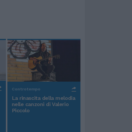
Controtempo
La rinascita della melodia
nelle canzoni di Valerio
Piccolo