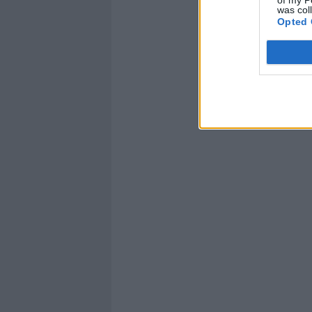
was col
Opted 