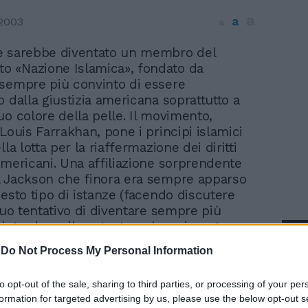
a
a
2003
a
te sarebbe diventato un membro del
o «Nazione Islamica», fondato da
sempre più convinto di essere
o dalla giustizia americana soprattutto a
uo colore della pelle. Il movimento,
Louis Farrakhan, pone i principi islamici
lla lotta per la riaffermazione dei diritti
americani. Una affiliazione sorprendente
 Jackson che finora era sempre apparso
uesto tipo di istanze (facendo discutere
 suo tentativo di diventare sempre più
A introdurre il cantante nel movimento
In 
alcolm X sarebbe stato il fratello
-
Do Not Process My Personal Information
he si era convertito fin dal 1989. Sarebbe
io Jermaine, secondo Fox News, ad avere
to opt-out of the sale, sharing to third parties, or processing of your per
ni attivisti del movimento militante
formation for targeted advertising by us, please use the below opt-out s
age di Michael Jackson.