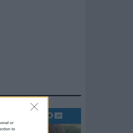
evidenza
sonal or
ection to