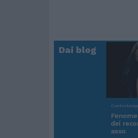
Dai blog
Controtem
Fenomen
dei reco
asso