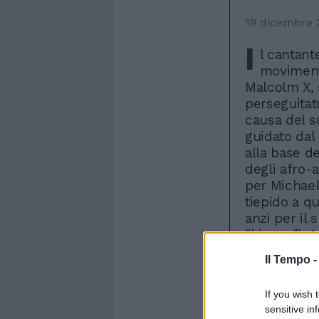
19 dicembre 
I
l cantan
moviment
Malcolm X, 
perseguitat
causa del s
guidato dal 
alla base de
degli afro-
per Michael
tiepido a q
anzi per il
"bianco"). 
creato da M
Il Tempo 
Jermaine, c
stato propr
If you wish 
portato alcu
sensitive in
nell'entour