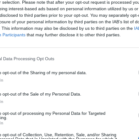
r selection. Please note that after your opt-out request is processed y
eing interest-based ads based on personal information utilized by us or
disclosed to third parties prior to your opt-out. You may separately opt-
losure of your personal information by third parties on the IAB’s list of
. This information may also be disclosed by us to third parties on the
IA
Participants
that may further disclose it to other third parties.
Le
da
l Data Processing Opt Outs
Rudy Giuliani a Come States?
Le
Trump, Meloni e la strategia
o opt-out of the Sharing of my personal data.
americana
In
o opt-out of the Sale of my Personal Data.
In
to opt-out of processing my Personal Data for Targeted
ing.
In
o opt-out of Collection, Use, Retention, Sale, and/or Sharing
ersonal Data that Is Unrelated with the Purposes for which it