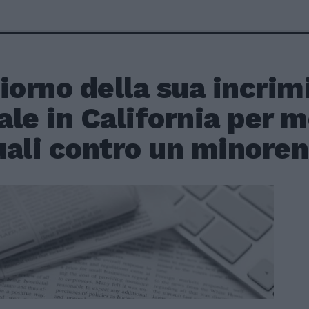
iorno della sua incrim
le in California per m
ali contro un minorenn