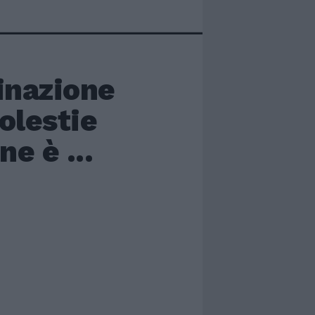
inazione
olestie
e è ...