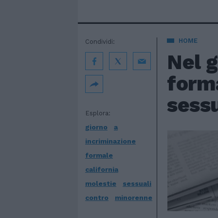
HOME
Condividi:
Nel g
forma
sessu
Esplora:
giorno
a
incriminazione
formale
california
molestie
sessuali
contro
minorenne