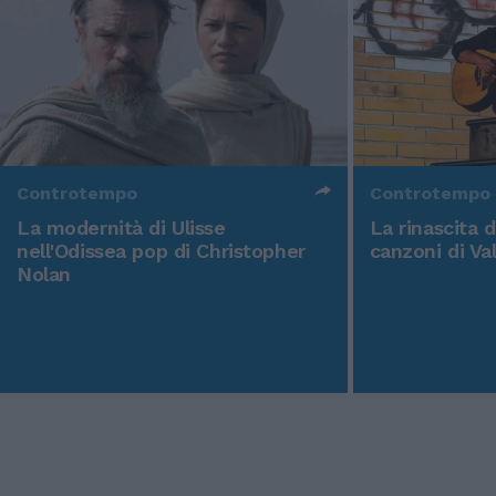
Controtempo
Controtempo
La modernità di Ulisse
La rinascita 
nell'Odissea pop di Christopher
canzoni di Va
Nolan