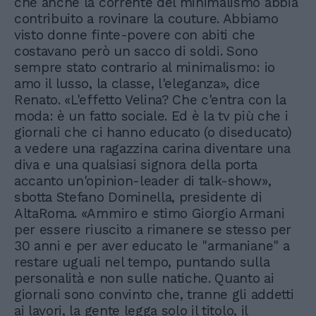
che anche la corrente del minimalismo abbia
contribuito a rovinare la couture. Abbiamo
visto donne finte-povere con abiti che
costavano però un sacco di soldi. Sono
sempre stato contrario al minimalismo: io
amo il lusso, la classe, l'eleganza», dice
Renato. «L'effetto Velina? Che c'entra con la
moda: è un fatto sociale. Ed è la tv più che i
giornali che ci hanno educato (o diseducato)
a vedere una ragazzina carina diventare una
diva e una qualsiasi signora della porta
accanto un'opinion-leader di talk-show»,
sbotta Stefano Dominella, presidente di
AltaRoma. «Ammiro e stimo Giorgio Armani
per essere riuscito a rimanere se stesso per
30 anni e per aver educato le "armaniane" a
restare uguali nel tempo, puntando sulla
personalità e non sulle natiche. Quanto ai
giornali sono convinto che, tranne gli addetti
ai lavori, la gente legga solo il titolo, il