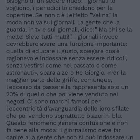
bisogno di un sedere nudo: i giornali lo
vogliono, i periodici lo chiedono per le
copertine. Se non c'è l'effetto "Velina" la
moda non va sui giornali. La gente che la
guarda, in tv e sui giornali, dice:" Ma chi se la
mette! Siete tutti matti!". I giornali invece
dovrebbero avere una funzione importante:
quella di educare il gusto, spiegare cos'è
ragionevole indossare senza essere ridicoli,
senza vestirsi come nel passato o come
astronauti», spara a zero Re Giorgio. «Per la
maggior parte delle griffe, comunque,
l'eccesso da passerella rappresenta solo un
20% di quello che poi viene venduto nei
negozi. Ci sono marchi famosi per
l'eccentricità d'avanguardia delle loro sfilate
che poi vendono soprattutto blazerini blu.
Questo fenomeno genera confusione e non
fa bene alla moda: il giornalismo deve far
capire alla gente che non si può indossare un