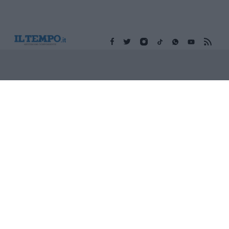
Edicola digitale
Il Tempo Shopping
Cookie Policy
Privacy Policy
Condizioni Generali
Contatti
Pubblicità
Credits
Modello 231
Preferenze Privacy
Assistenza
Sede legale: Piazza Colonna, 366 - 00187 Roma CF e P. Iva e
Iscriz. Registro Imprese Roma: 13486391009 REA Roma n°
1450962 Cap. Sociale € 25.000,00 i.v. © Copyright IlTempo. Srl -
ISSN (sito web): 1721-4084
TORNA SU