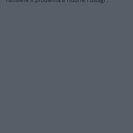
risolvere il problema e ridurre i disagi".