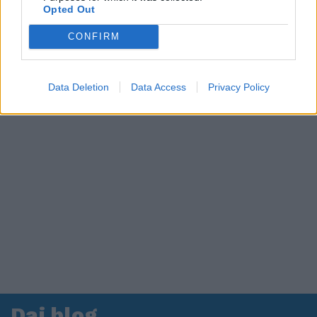
Opted Out
in ospedale. Le dichiarazioni ai giornalisti
CONFIRM
Data Deletion
Data Access
Privacy Policy
Dai blog