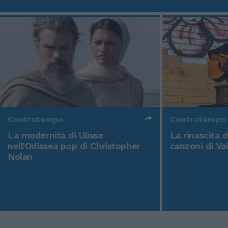
Controtempo
Controtempo
La modernità di Ulisse
La rinascita 
nell'Odissea pop di Christopher
canzoni di Va
Nolan