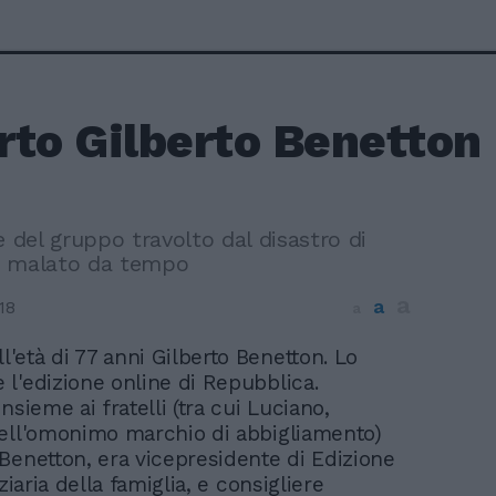
rto Gilberto Benetton
e del gruppo travolto dal disastro di
a malato da tempo
a
a
18
a
l'età di 77 anni Gilberto Benetton. Lo
e l'edizione online di Repubblica.
nsieme ai fratelli (tra cui Luciano,
ell'omonimo marchio di abbigliamento)
Benetton, era vicepresidente di Edizione
nziaria della famiglia, e consigliere