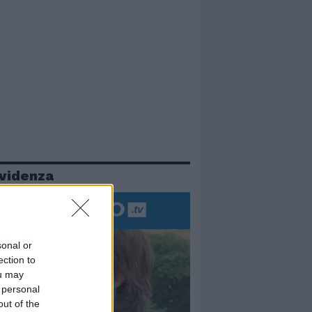
evidenza
sonal or
ection to
ou may
 personal
out of the