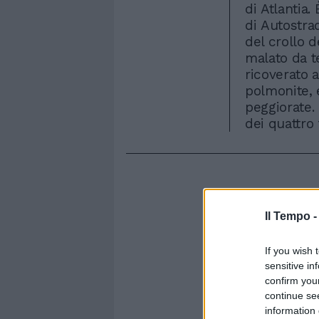
di Atlantia.
di Autostrad
del crollo 
malato da t
ricoverato a
polmonite, 
peggiorate. 
dei quattro f
Il Tempo 
If you wish 
sensitive in
confirm you
continue se
information 