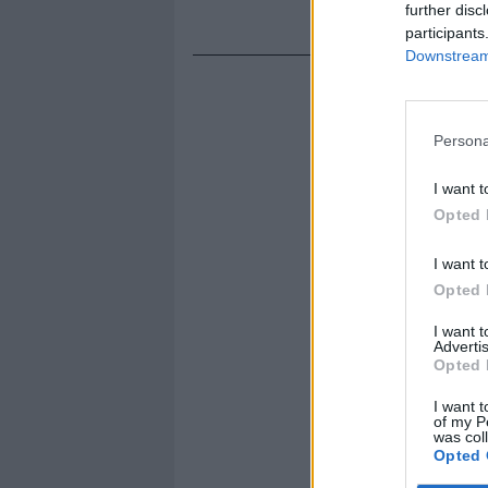
further disc
participants
Downstream 
Persona
I want t
Opted 
I want t
Opted 
I want 
Advertis
Opted 
I want t
of my P
was col
Opted 