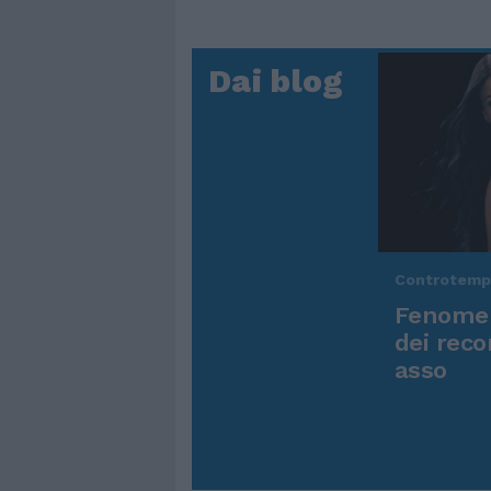
Dai blog
Controtem
Fenomen
dei reco
asso