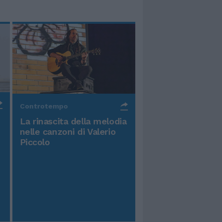
Controtempo
La rinascita della melodia
nelle canzoni di Valerio
Piccolo