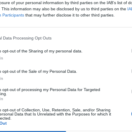
losure of your personal information by third parties on the IAB’s list of
. This information may also be disclosed by us to third parties on the
IA
Participants
that may further disclose it to other third parties.
Le
da
Rudy Giuliani a Come States?
Le
l Data Processing Opt Outs
Trump, Meloni e la strategia
americana
o opt-out of the Sharing of my personal data.
In
o opt-out of the Sale of my Personal Data.
In
to opt-out of processing my Personal Data for Targeted
ing.
In
o opt-out of Collection, Use, Retention, Sale, and/or Sharing
ersonal Data that Is Unrelated with the Purposes for which it
lected.
Out