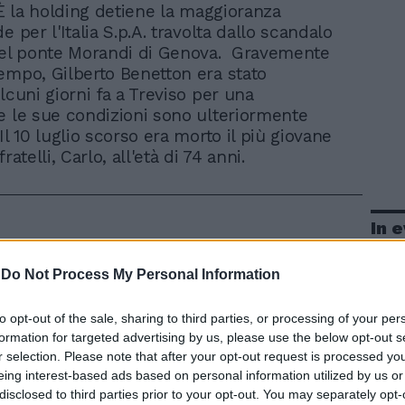
 È la holding detiene la maggioranza
e per l'Italia S.p.A. travolta dallo scandalo
del ponte Morandi di Genova. Gravemente
empo, Gilberto Benetton era stato
lcuni giorni fa a Treviso per una
e le sue condizioni sono ulteriormente
Il 10 luglio scorso era morto il più giovane
ratelli, Carlo, all'età di 74 anni.
In 
-
Do Not Process My Personal Information
to opt-out of the sale, sharing to third parties, or processing of your per
formation for targeted advertising by us, please use the below opt-out s
r selection. Please note that after your opt-out request is processed y
eing interest-based ads based on personal information utilized by us or
disclosed to third parties prior to your opt-out. You may separately opt-