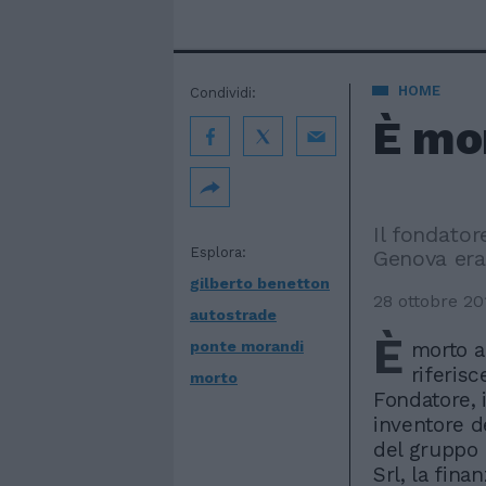
HOME
Condividi:
È mo
Il fondator
Esplora:
Genova er
gilberto benetton
28 ottobre 20
autostrade
È
ponte morandi
morto al
riferisc
morto
Fondatore, i
inventore d
del gruppo 
Srl, la fina