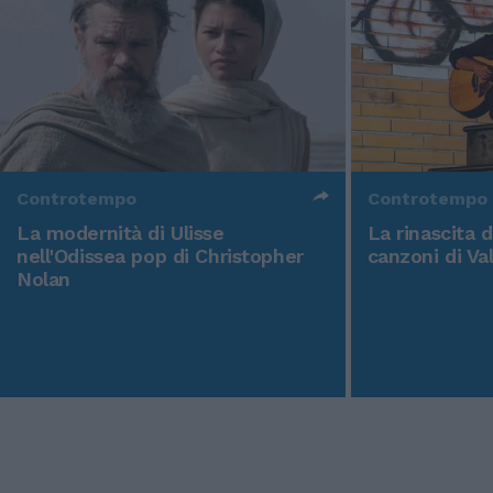
Controtempo
Controtempo
La modernità di Ulisse
La rinascita 
nell'Odissea pop di Christopher
canzoni di Va
Nolan