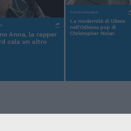
Controtempo
La modernità di Ulisse
po
nell'Odissea pop di
Christopher Nolan
o Anna, la rapper
rd cala un altro