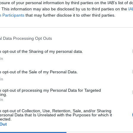
one, un «lusso». Per la precisione, a
losure of your personal information by third parties on the IAB’s list of
. This information may also be disclosed by us to third parties on the
IA
uesto tipo di impiego, sarebbe il 56 per
Participants
that may further disclose it to other third parties.
 largo campione di under 35 interpellato.
 o operatore ecologico che dir si voglia, è
Le
da
ddirittura più ambito tanto da essere
Rudy Giuliani a Come States?
Le
 un impiego nei call center, come badante
l Data Processing Opt Outs
Trump, Meloni e la strategia
r. È quanto emerge dalla prima analisi
americana
è su "I giovani italiani, la vita e il lavoro",
o opt-out of the Sharing of my personal data.
l "Salone della creatività Made in Italy" in
In
della consegna a Roma dei premi per
ne Oscar Green. I giovani sono diventati
o opt-out of the Sale of my Personal Data.
lessibili e disposti a fare lavori meno
In
 pur di riuscire a mantenersi in un
to opt-out of processing my Personal Data for Targeted
 cui il tasso disoccupazione giovanile è del
ing.
erzo più alto d'Europa dopo Grecia e Spagna
In
. Poco più della metà degli intervistati (51
o opt-out of Collection, Use, Retention, Sale, and/or Sharing
punterebbe anche a un lavoro nella food
ersonal Data that Is Unrelated with the Purposes for which it
nsegna di cibo a domicilio) e un ulteriore
lected.
Out
 farebbe il dog sitter. Solo il 39% farebbe