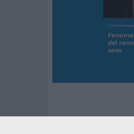
Controtem
Fenomen
dei reco
asso