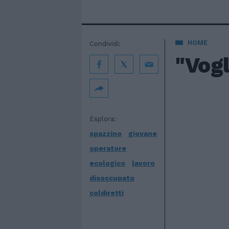
HOME
Condividi:
"Vogl
Esplora:
spazzino
giovane
operatore
ecologico
lavoro
disoccupato
coldiretti