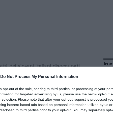
In 
età dei giovani italiani disoccupati
questo lavoro
-
Do Not Process My Personal Information
a
a
018
a
to opt-out of the sale, sharing to third parties, or processing of your per
a metà dei giovani italiani disoccupati
formation for targeted advertising by us, please use the below opt-out s
 disposto a lavorare come spazzino.
r selection. Please note that after your opt-out request is processed y
ei lavori meno ambiti, secondo una
eing interest-based ads based on personal information utilized by us or
iretti, è diventato, in tempo di
disclosed to third parties prior to your opt-out. You may separately opt-