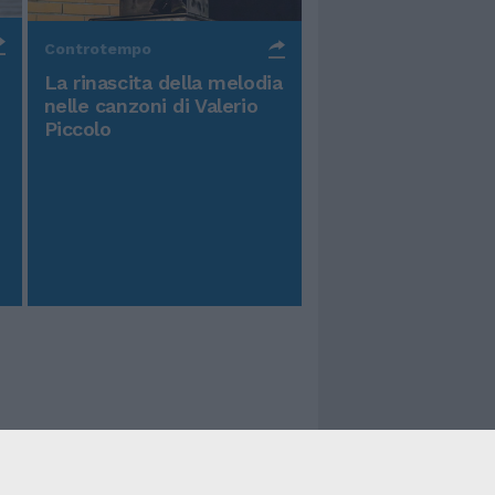
Controtempo
La rinascita della melodia
nelle canzoni di Valerio
Piccolo