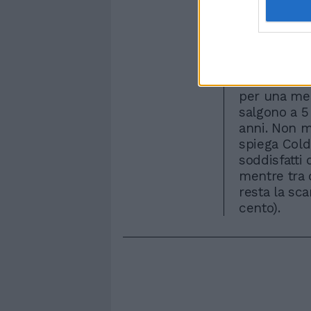
il pony expr
su quattro 
il sogno de
il posto fis
Nel frattem
su 4 hanno 
per una med
salgono a 5 
anni. Non 
spiega Coldi
soddisfatti
mentre tra 
resta la sc
cento).