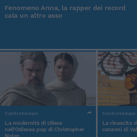
Fenomeno Anna, la rapper dei record
cala un altro asso
Controtempo
Controtempo
La modernità di Ulisse
La rinascita 
nell'Odissea pop di Christopher
canzoni di Va
Nolan