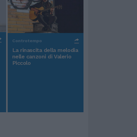
Controtempo
La rinascita della melodia
nelle canzoni di Valerio
Piccolo