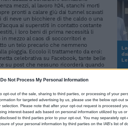
Senza mezzi, al lavoro h24, stanchi morti
re pronti a calare giù dai tunnel scavati
i di neve un bicchiere di the caldo o una
 d'acqua ai superstiti in contatto costante
estiti, i loro beni di prima necessità li
 in mezzo al caos di soccorritori e
otto un telo precario che nemmeno
Le
la pioggia. Eccolo il trattamento da eroi:
da
netta celebrativa su Facebook, tante belle
Rudy Giuliani a Come States?
Le
Trump, Meloni e la strategia
tte su post che nessuno ricorderà quando
americana
torneranno a sfilare in strada per chiedere
economici adeguati. Poi il nulla. "Solo
-
Do Not Process My Personal Information
 vigili del fuoco lavorano a Rigopiano
he dei ventiquattro dispersi nella notte.
to opt-out of the sale, sharing to third parties, or processing of your per
ni di Pisa, otto di Roma e appena sei di
formation for targeted advertising by us, please use the below opt-out s
ttolinea Antonio Brizzi, segretario
r selection. Please note that after your opt-out request is processed y
l Conapo -. Il personale é scoraggiato dal
eing interest-based ads based on personal information utilized by us or
er ordini dall'alto, durante la notte sia
disclosed to third parties prior to your opt-out. You may separately opt-
to perfino del 30% mentre in situazioni
losure of your personal information by third parties on the IAB’s list of