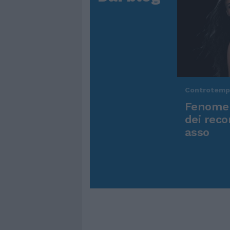
Controtem
Fenomen
dei reco
asso