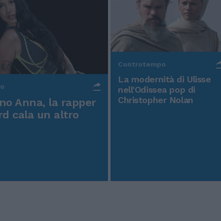
Controtempo
La modernità di Ulisse
po
nell'Odissea pop di
Christopher Nolan
o Anna, la rapper
rd cala un altro