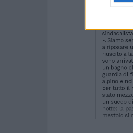
in grado di
appena quar
basterebbe 
anche la no
sindacalista
-. Siamo sem
a riposare u
riuscito a l
sono arriva
un bagno chi
guardia di f
alpino e noi
per tutto il
stato mezzo
un succo di 
notte: la pa
mestolo si 