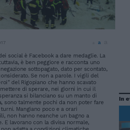
a
a
017
a
 dei social è Facebook a dare medaglie. La
 tuttavia, è ben peggiore e racconta uno
abnegazione sottopagato, dato per scontato,
siderato. Se non a parole. I vigili del
"eroi" del Rigopiano che hanno scavato
ettere di sperare, nei giorni in cui il
 speranza si bilanciano su un manto di
In 
, sono talmente pochi da non poter fare
urni. Mangiano poco e a orari
ili, non hanno neanche un bagno a
e. E lavorano con la divisa normale,
non adatta a condizioni climatiche