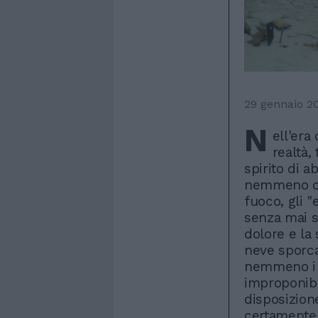
29 gennaio 2
N
ell'era
realtà,
spirito di 
nemmeno con
fuoco, gli 
senza mai sm
dolore e la
neve sporca
nemmeno i t
improponib
disposizion
certamente 