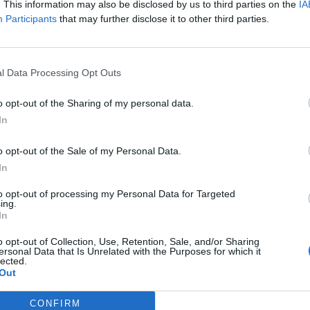
arebbero dovuti essere 300 pompieri a ogni
. This information may also be disclosed by us to third parties on the
IA
Participants
that may further disclose it to other third parties.
 fuori le persone da sotto la neve". "Ci
esercito - si sfoga uno dei vigili del
voro nella zona di Farindola -. Invece siamo
ente pochi che una zona dell'hotel non è
l Data Processing Opt Outs
io battuta. Nelle immagini che stanno
uesti giorni si vedono centinaia di uomini:
o opt-out of the Sharing of my personal data.
 del soccorso alpino, bravissimi, generosi,
In
o un gran da fare ma che pretendono di
za avere le nozioni tecniche per farlo.
o opt-out of the Sale of my Personal Data.
ica ndr) erano una valanga su una sola
In
sito. Vogliono fare, si vogliono infilare.
to opt-out of processing my Personal Data for Targeted
 Ma un conto è scavare in superficie la
ing.
tro sapere cosa stai facendo quando scavi
In
. La buona volontà non basta. Volevano
o opt-out of Collection, Use, Retention, Sale, and/or Sharing
lle porzioni di muro che sostenevano
ersonal Data that Is Unrelated with the Purposes for which it
no sopra ai quali c'erano cinque metri di
lected.
Out
bbiamo dovuto gridare di stare fermi,
to. Mentre gli escavatori sono fermi da
CONFIRM
e, chissà dove". I vigili del fuoco, gli unici