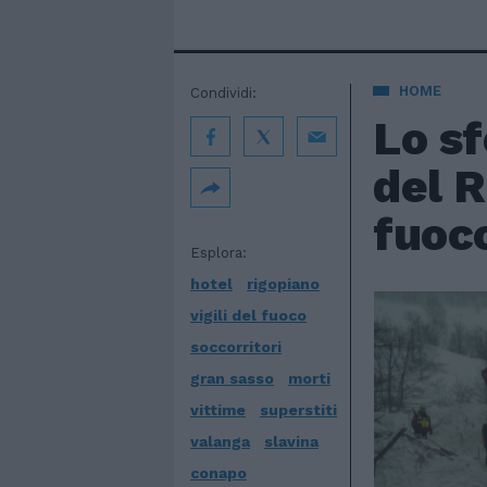
HOME
Condividi:
Lo sf
del R
fuoc
Esplora:
hotel
rigopiano
vigili del fuoco
soccorritori
gran sasso
morti
vittime
superstiti
valanga
slavina
conapo