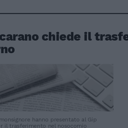
Scarano chiede il tras
rno
l monsignore hanno presentato al Gip
er il trasferimento nel nosocomio