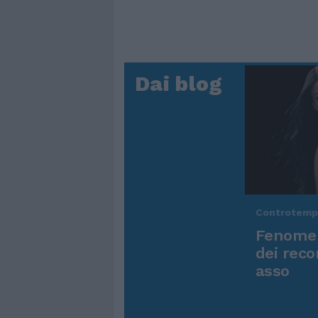
Dai blog
Controtem
Fenomen
dei reco
asso