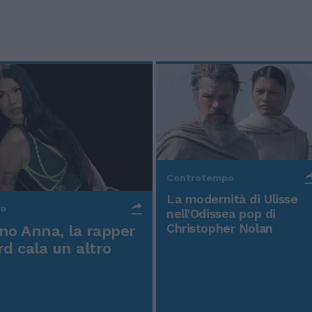
Controtempo
La modernità di Ulisse
po
nell'Odissea pop di
Christopher Nolan
o Anna, la rapper
rd cala un altro