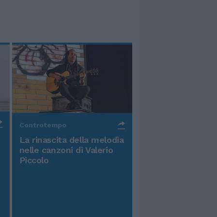
Controtempo
La rinascita della melodia
nelle canzoni di Valerio
Piccolo