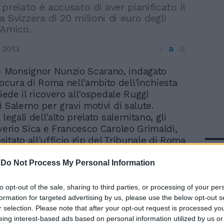
prelato è accusato di aver pianificato il
la Svizzera di 20 milioni di euro degli
'Amico.
a
a
 2013
a
- Monsignor Nunzio Scarano, indagato
rocura di Roma nell'ambito dell'inchiesta
hiede il ricovero all'ospedale Ruggi
 Salerno per gravi motivi di salute.
 legali dell'alto prelato salernitano, gli
lverio Sica e Francesco Caroleo Grimaldi,
itato all'ufficio gip del Tribunale di Roma
In 
di ricovero di don Scarano presso il
alernitano. Secondo i difensori del
-
Do Not Process My Personal Information
trasferimento al Ruggi di Salerno è
per consentire cure costanti a Scarano,
to opt-out of the sale, sharing to third parties, or processing of your per
una forma di arteropatia; il monsignore era
formation for targeted advertising by us, please use the below opt-out s
all'ospedale di Salerno prima dell'arresto.
r selection. Please note that after your opt-out request is processed y
eing interest-based ads based on personal information utilized by us or
corsi il gip del Tribunale di Roma, Barbara