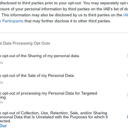
disclosed to third parties prior to your opt-out. You may separately opt-
va disposto il ricovero del monsignore in
losure of your personal information by third parties on the IAB’s list of
a sanitaria sulla scorta di una perizia del
. This information may also be disclosed by us to third parties on the
IA
le che aveva riscontrato i problemi di
Participants
that may further disclose it to other third parties.
prelato, detenuto nel carcere di Regina
ma dal 28 giugno scorso nell'ambito
Le
ta sul fallito tentativo di rientro di 20
da
l Data Processing Opt Outs
uro riconducibili agli imprenditori
Rudy Giuliani a Come States?
Le
 D'Amico. Nel caso di un accoglimento da
Trump, Meloni e la strategia
o opt-out of the Sharing of my personal data.
p dell'istanza presentata dagli avvocati
americana
In
Scarano verrebbe trasferito nella sezione
ll'ospedale di Salerno in regime di
o opt-out of the Sale of my Personal Data.
utelare.
In
to opt-out of processing my Personal Data for Targeted
ing.
In
o opt-out of Collection, Use, Retention, Sale, and/or Sharing
ersonal Data that Is Unrelated with the Purposes for which it
lected.
Out