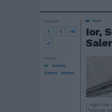
HOME
Condividi:
Ior, 
Sale
Esplora:
Ior
scarano
d'amico
salerno
I legali de
l'istanza p