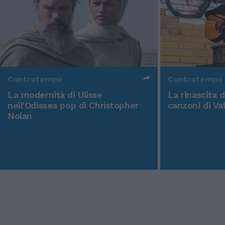
Controtempo
Controtempo
La modernità di Ulisse
La rinascita 
nell'Odissea pop di Christopher
canzoni di Va
Nolan