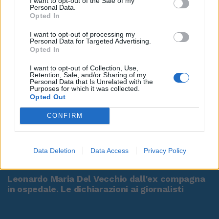
I want to opt-out of the Sale of my
Personal Data.
Opted In
I want to opt-out of processing my
Personal Data for Targeted Advertising.
Opted In
I want to opt-out of Collection, Use,
Retention, Sale, and/or Sharing of my
Personal Data that Is Unrelated with the
Purposes for which it was collected.
Opted Out
CONFIRM
Data Deletion
Data Access
Privacy Policy
00:00
01:16
Leonardo Maria Del Vecchio dall'ex compagna
in ospedale. Le dichiarazioni ai giornalisti