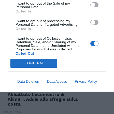
I want to opt-out of the Sale of my
A 7 MIGLIA DALLA COSTA
Personal Data.
Opted In
Nave con merci pericolose alla
deriva davanti Vieste, allarme in
I want to opt-out of processing my
Puglia
Personal Data for Targeted Advertising.
Opted In
27/08/2017
I want to opt-out of Collection, Use,
Retention, Sale, and/or Sharing of my
Personal Data that Is Unrelated with the
LA SENTENZA DELLA CASSAZIONE
Purposes for which it was collected.
Opted Out
Costa Concordia, confermati i 16
anni Schettino si costituisce a
Rebibbia
CONFIRM
13/05/2017
Data Deletion
Data Access
Privacy Policy
Abbattuto l'ecomostro di
Alimuri. Addio allo sfregio sulla
costa
30/11/2014