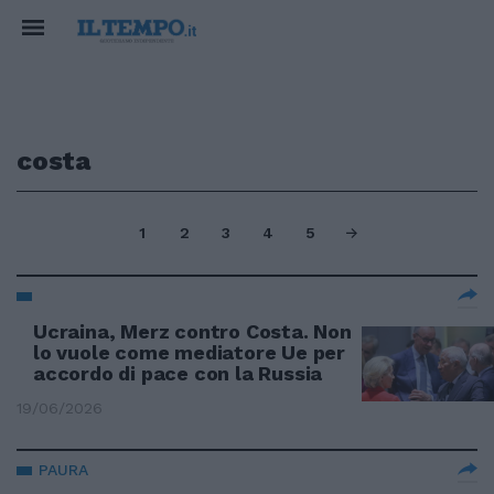
costa
1
2
3
4
5
Ucraina, Merz contro Costa. Non
lo vuole come mediatore Ue per
accordo di pace con la Russia
19/06/2026
PAURA