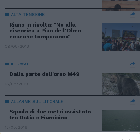
ALTA TENSIONE
Riano in rivolta: "No alla
discarica a Pian dell'Olmo
neanche temporanea"
08/09/2019
IL CASO
Dalla parte dell'orso M49
18/08/2019
ALLARME SUL LITORALE
Squalo di due metri avvistato
tra Ostia e Fiumicino
12/05/2019