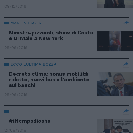
08/12/2019
MANI IN PASTA
Ministri-pizzaioli, show di Costa
e Di Maio a New York
29/09/2019
ECCO L'ULTIMA BOZZA
Decreto clima: bonus mobilità
ridotto, nuovi bus e l'ambiente
sui banchi
29/09/2019
#iltempodioshø
21/09/2019