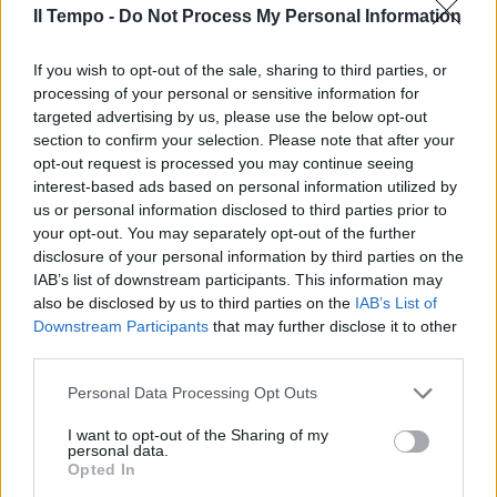
Il Tempo -
Do Not Process My Personal Information
BUFERA SUL GOVERNO
Scoppia il caos trivelle nel Mar
If you wish to opt-out of the sale, sharing to third parties, or
Ionio. Di Maio: "Bugie, le ha
volute il Pd"
processing of your personal or sensitive information for
targeted advertising by us, please use the below opt-out
06/01/2019
section to confirm your selection. Please note that after your
opt-out request is processed you may continue seeing
interest-based ads based on personal information utilized by
MALTEMPO
us or personal information disclosed to third parties prior to
Scatta l'allerta meteo nel Lazio,
your opt-out. You may separately opt-out of the further
in arrivo pioggia e freddo
disclosure of your personal information by third parties on the
IAB’s list of downstream participants. This information may
18/03/2018
also be disclosed by us to third parties on the
IAB’s List of
Downstream Participants
that may further disclose it to other
IL FENOMENO
third parties.
Schiuma bianca invade la
Personal Data Processing Opt Outs
spiaggia di Ostia. Verifiche
dell'Arpa [VIDEO]
I want to opt-out of the Sharing of my
personal data.
17/12/2017
Opted In