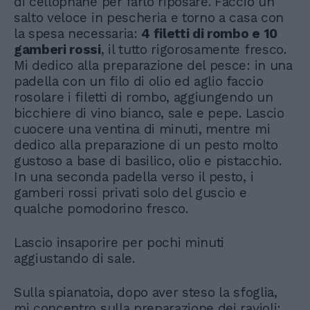
di cellophane per farlo riposare. Faccio un
salto veloce in pescheria e torno a casa con
la spesa necessaria:
4 filetti di rombo e 10
gamberi rossi
, il tutto rigorosamente fresco.
Mi dedico alla preparazione del pesce: in una
padella con un filo di olio ed aglio faccio
rosolare i filetti di rombo, aggiungendo un
bicchiere di vino bianco, sale e pepe. Lascio
cuocere una ventina di minuti, mentre mi
dedico alla preparazione di un pesto molto
gustoso a base di basilico, olio e pistacchio.
In una seconda padella verso il pesto, i
gamberi rossi privati solo del guscio e
qualche pomodorino fresco.
Lascio insaporire per pochi minuti
aggiustando di sale.
Sulla spianatoia, dopo aver steso la sfoglia,
mi concentro sulla preparazione dei ravioli: