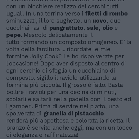
con un bicchiere realizzo dei cerchi tutti
uguali. In una terrina verso i
filetti di rombo
sminuzzati, il loro sughetto, un
uovo,
due
cucchiai rasi di
pangrattato
,
sale,
olio
e
pepe
. Mescolo delicatamente il
tutto formando un composto omogeneo. E' la
volta della farcitura ... ricordate le mie
formine Jolly Cook? Le ho rispolverate per
l'occasione! Dopo aver disposto al centro di
ogni cerchio di sfoglia un cucchiaino di
composto, sigillo il raviolo utilizzando la
formina più piccola. Il grosso è fatto. Basta
bollire i ravioli per una decina di minuti,
scolarli e saltarli nella padella con il pesto ed
i gamberi. Prima di servire nel piatto, una
spolverata di
granella di pistacchio
renderà più appetitosa e colorata la ricetta. Il
pranzo è servito anche oggi, ma con un tocco
di eleganza e raffinatezza!