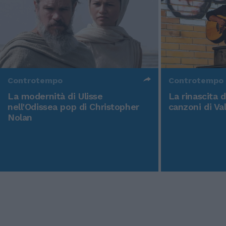
Controtempo
Controtempo
La modernità di Ulisse
La rinascita 
nell'Odissea pop di Christopher
canzoni di Va
Nolan