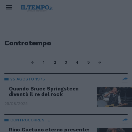
Controtempo
1
2
3
4
5
25 AGOSTO 1975
Quando Bruce Springsteen
diventò il re del rock
25/08/2025
CONTROCORRENTE
Rino Gaetano eterno presente: