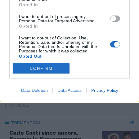
Opted In
15/04/2025
I want to opt-out of processing my
Personal Data for Targeted Advertising.
EDICOLA DEGLI ARTISTI
Opted In
Il futuro di Amedeo Minghi: "Una
I want to opt-out of Collection, Use,
commedia musicale in
Retention, Sale, and/or Sharing of my
romanesco"
Personal Data that Is Unrelated with the
Purposes for which it was collected.
09/04/2025
Opted Out
CONFIRM
EDICOLA DEGLI ARTISTI
"Questo Parsifal è il mio
testamento". Il sogno di Roby
Data Deletion
Data Access
Privacy Policy
Facchinetti
07/04/2025
TORMENTONI
Carlo Conti vince ancora.
Scoppia la Sanremomania