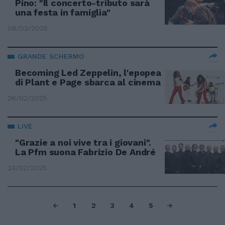
Pino: "Il concerto-tributo sarà
una festa in famiglia"
06/03/2025
GRANDE SCHERMO
Becoming Led Zeppelin, l'epopea
di Plant e Page sbarca al cinema
26/02/2025
LIVE
"Grazie a noi vive tra i giovani".
La Pfm suona Fabrizio De André
24/02/2025
1
2
3
4
5