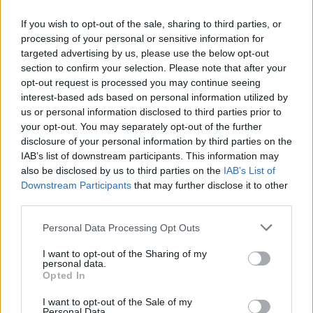
07/05/2025
If you wish to opt-out of the sale, sharing to third parties, or
processing of your personal or sensitive information for
EDICOLA ARTISTI
targeted advertising by us, please use the below opt-out
section to confirm your selection. Please note that after your
Il progetto solista di Cristiano
opt-out request is processed you may continue seeing
Godano: "Le mie canzoni con
interest-based ads based on personal information utilized by
l'energia live"
us or personal information disclosed to third parties prior to
28/04/2025
your opt-out. You may separately opt-out of the further
disclosure of your personal information by third parties on the
IAB’s list of downstream participants. This information may
L'EDICOLA DEGLI ARTISTI
also be disclosed by us to third parties on the
IAB’s List of
Michele Bravi fa il regista: "Sul
Downstream Participants
that may further disclose it to other
set Lino Banfi è diventato mio
third parties.
nonno"
Personal Data Processing Opt Outs
18/04/2025
I want to opt-out of the Sharing of my
personal data.
L'EDICOLA DEGLI ARTISTI
Opted In
Francesco Gabbani: «E' arrivata
I want to opt-out of the Sale of my
la mia svolta interiore»
Personal Data.