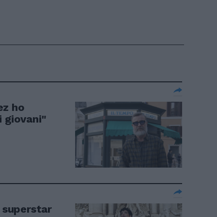
ez ho
 giovani"
a superstar