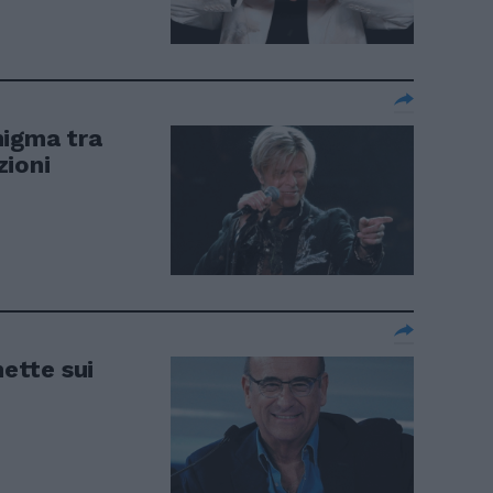
nigma tra
zioni
ette sui