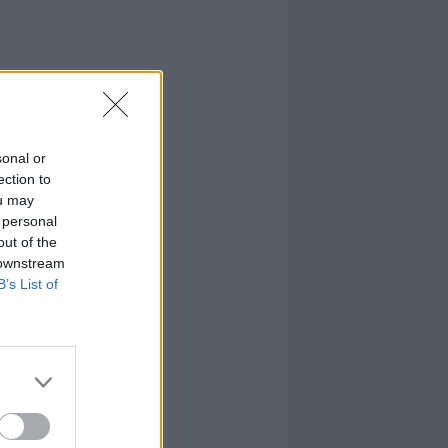
sonal or
ection to
ou may
 personal
out of the
 downstream
B’s List of