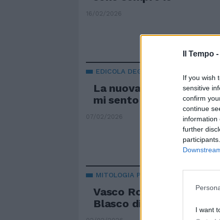
16/02/2026
Il Tempo 
EDICOLA DEGLI ARTISTI
If you wish 
La nuova vita di Nek: "In
sensitive in
mi sento come un papà"
confirm you
continue se
07/02/2026
information 
further disc
participants
Downstream 
MITOLOGIA POP
Persona
Vasco Rossi come Tex Wil
Blasco diventa un fume
I want t