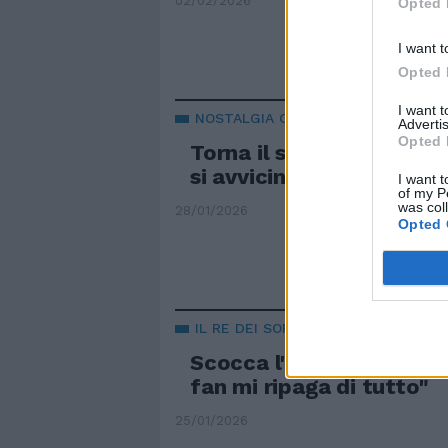
02/02/2026
Opted 
I want t
Opted 
I want 
NOSTALGIA CANAGLIA
Advertis
Opted 
Torna il sogno Spice Girl
si avvicina
I want t
of my P
was col
28/01/2026
Opted 
IL RE DEI SORCINI
Scocca l'OraZero: "L'ab
fan mi ripaga di tutto"
25/01/2026