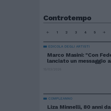
Controtempo
1
2
3
4
5
EDICOLA DEGLI ARTISTI
Marco Masini: "Con Fed
lanciato un messaggio ai
15/03/2026
COMPLEANNO
Liza Minnelli, 80 anni d