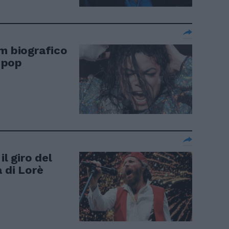
lm biografico
l pop
il giro del
 di Lorè