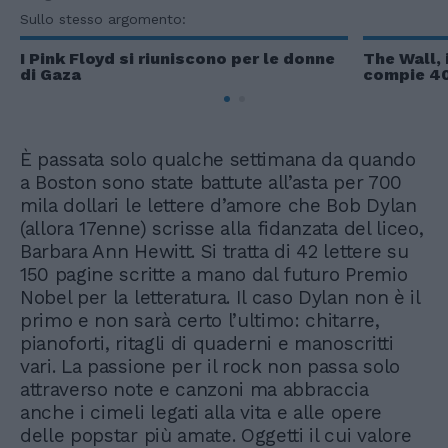
Sullo stesso argomento:
I Pink Floyd si riuniscono per le donne
The Wall, 
di Gaza
compie 40
È passata solo qualche settimana da quando
a Boston sono state battute all’asta per 700
mila dollari le lettere d’amore che Bob Dylan
(allora 17enne) scrisse alla fidanzata del liceo,
Barbara Ann Hewitt. Si tratta di 42 lettere su
150 pagine scritte a mano dal futuro Premio
Nobel per la letteratura. Il caso Dylan non è il
primo e non sarà certo l’ultimo: chitarre,
pianoforti, ritagli di quaderni e manoscritti
vari. La passione per il rock non passa solo
attraverso note e canzoni ma abbraccia
anche i cimeli legati alla vita e alle opere
delle popstar più amate. Oggetti il cui valore