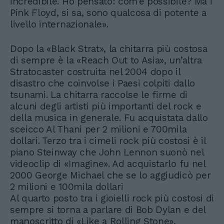
incredibile. Ho pensato: com’è possibile? Ma i
Pink Floyd, si sa, sono qualcosa di potente a
livello internazionale».
Dopo la «Black Strat», la chitarra più costosa
di sempre è la «Reach Out to Asia», un’altra
Stratocaster costruita nel 2004 dopo il
disastro che coinvolse i Paesi colpiti dallo
tsunami. La chitarra raccolse le firme di
alcuni degli artisti più importanti del rock e
della musica in generale. Fu acquistata dallo
sceicco Al Thani per 2 milioni e 700mila
dollari. Terzo tra i cimeli rock più costosi è il
piano Steinway che John Lennon suonò nel
videoclip di «Imagine». Ad acquistarlo fu nel
2000 George Michael che se lo aggiudicò per
2 milioni e 100mila dollari
Al quarto posto tra i gioielli rock più costosi di
sempre si torna a parlare di Bob Dylan e del
manoscritto di «Like a Rolling Stone»,