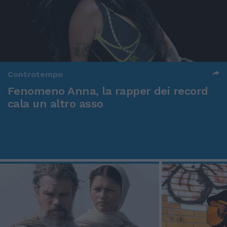
Controtempo
Fenomeno Anna, la rapper dei record
cala un altro asso