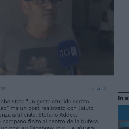
a
a
025
a
In 
bbe stato "un gesto stupido scritto
so" ma un post realizzato con l'aiuto
genza artificiale. Stefano Addeo,
e campano finito al centro della bufera
r un post su Facebook in cui augurava