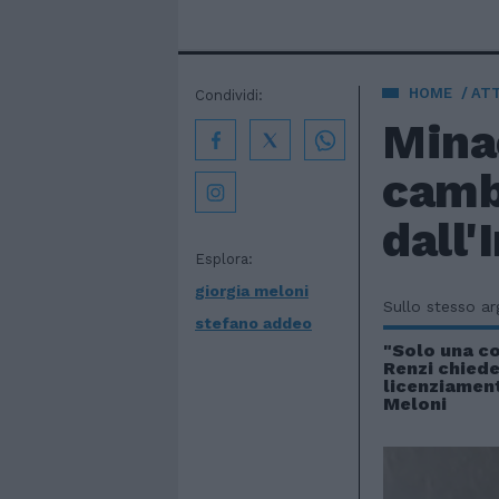
HOME
AT
Condividi:
Minac
cambi
dall'
Esplora:
giorgia meloni
Sullo stesso a
stefano addeo
"Solo una co
Renzi chiede 
licenziament
Meloni