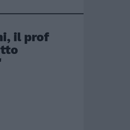
, il prof
tto
"