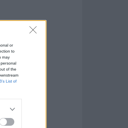
sonal or
ection to
ou may
 personal
out of the
 downstream
B’s List of