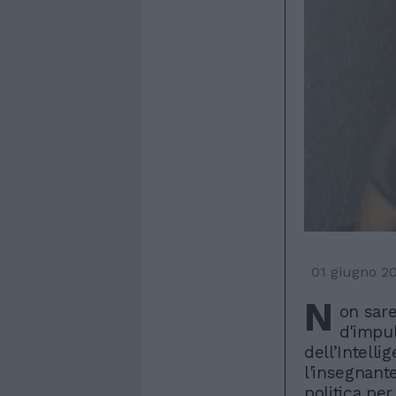
01 giugno 2
N
on sare
d'impul
dell’Intelli
l'insegnant
politica pe