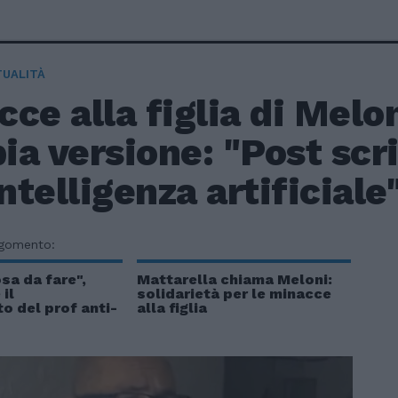
TUALITÀ
ce alla figlia di Meloni
a versione: "Post scri
Intelligenza artificiale
rgomento:
sa da fare",
Mattarella chiama Meloni:
il
solidarietà per le minacce
o del prof anti-
alla figlia