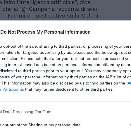
a fatto l'intelligenza artificiale", dice
e che al Tgr Campania racconta di aver
AI: "Fammi un post cattivo sulla Meloni".
ma di diffondere sui social materiale non
ti spesso offensivi e violenti. La cronista
-
Do Not Process My Personal Information
hiede conto da educatore: "Lo so, lo so, e
no anche molto amato dagli studenti -
to opt-out of the sale, sharing to third parties, or processing of your per
mi mancano pochi anni per la pensione,
formation for targeted advertising by us, please use the below opt-out s
 e perciò la mattina ho detto: che cacchio
r selection. Please note that after your opt-out request is processed y
 quindi ho ritirato subito il post".
eing interest-based ads based on personal information utilized by us or
disclosed to third parties prior to your opt-out. You may separately opt-
losure of your personal information by third parties on the IAB’s list of
. This information may also be disclosed by us to third parties on the
IA
Participants
that may further disclose it to other third parties.
Post choc sulla figlia di
Meloni, scuse a metà del
l Data Processing Opt Outs
prof: "Gesto stupido
ma..."
o opt-out of the Sharing of my personal data.