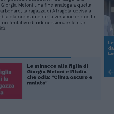
di Giorgia Meloni una fine analoga a quella
Carbonaro, la ragazza di Afragola uccisa a
mbia clamorosamente la versione in quello
un tentativo di ridimensionare le sue
ità.
Le
da
Rudy Giuliani a Come States?
Le
Trump, Meloni e la strategia
americana
Le minacce alla figlia di
Giorgia Meloni e l'Italia
che odia: "Clima oscuro e
malato"