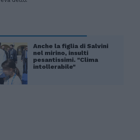
Anche la figlia di Salvini
nel mirino, insulti
pesantissimi. "Clima
intollerabile"