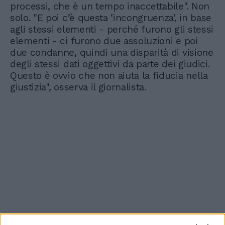
processi, che è un tempo inaccettabile". Non
solo. "E poi c’è questa ‘incongruenza’, in base
agli stessi elementi - perché furono gli stessi
elementi - ci furono due assoluzioni e poi
due condanne, quindi una disparità di visione
degli stessi dati oggettivi da parte dei giudici.
Questo è ovvio che non aiuta la fiducia nella
giustizia", osserva il giornalista.