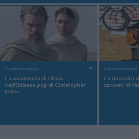
Controtempo
Controtempo
La modernità di Ulisse
La rinascita 
nell'Odissea pop di Christopher
canzoni di Va
Nolan