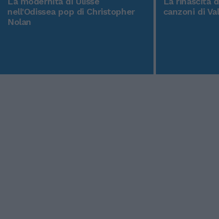
La modernità di Ulisse
La rinascita 
nell'Odissea pop di Christopher
canzoni di Va
Nolan