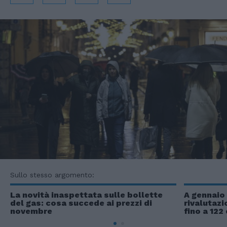
Sullo stesso argomento:
La novità inaspettata sulle bollette
A gennaio 
del gas: cosa succede ai prezzi di
rivalutazi
novembre
fino a 122