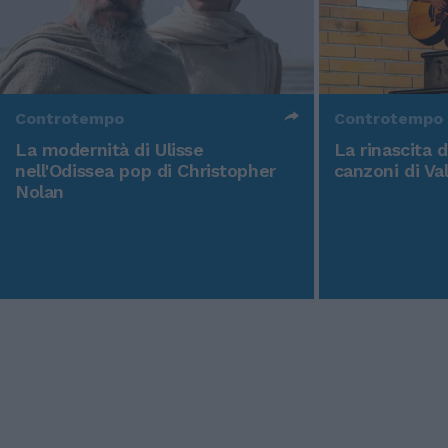
Controtempo
Controtempo
La modernità di Ulisse
La rinascita 
nell'Odissea pop di Christopher
canzoni di Va
Nolan