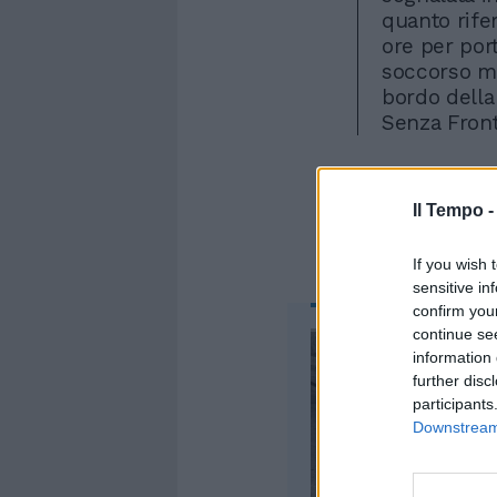
quanto rifer
ore per por
soccorso ma 
bordo della
Senza Front
Il Tempo 
If you wish 
sensitive in
confirm you
continue se
information 
further disc
participants
Downstream 