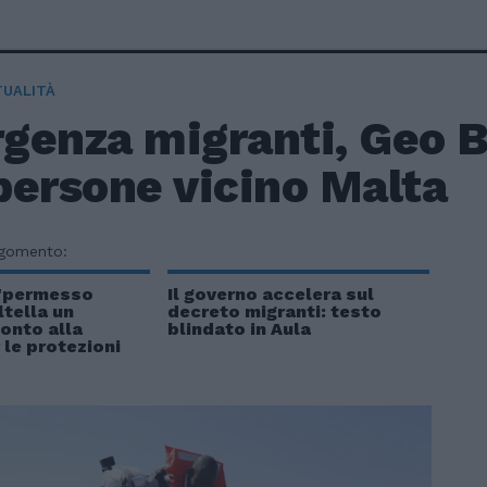
TUALITÀ
genza migranti, Geo B
persone vicino Malta
rgomento:
l "permesso
Il governo accelera sul
ltella un
decreto migranti: testo
conto alla
blindato in Aula
 le protezioni