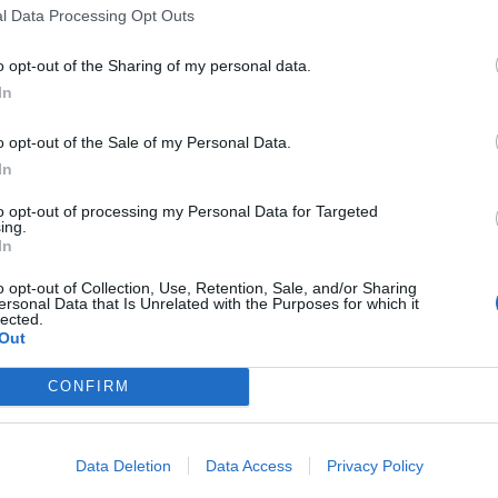
l Data Processing Opt Outs
o opt-out of the Sharing of my personal data.
In
nazionale Alarm Phone ha confermato che
o opt-out of the Sale of my Personal Data.
 maltesi hanno ignorato un’altra chiamata
In
e un gruppo di migranti in difficoltà nella
erca e soccorso maltese. Alarm Phone è
to opt-out of processing my Personal Data for Targeted
ing.
tata riguardo una piccola imbarcazione con
In
a bordo e ha informato le autorità maltesi.
ferito che una nave mercantile era nella
o opt-out of Collection, Use, Retention, Sale, and/or Sharing
ersonal Data that Is Unrelated with the Purposes for which it
ranti ma è ripartita e ha accusato le
lected.
tesi di non assistere i migranti in
Out
CONFIRM
Data Deletion
Data Access
Privacy Policy