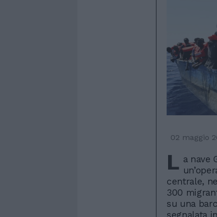
02 maggio 2
L
a nave 
un’oper
centrale, n
300 migrant
su una barc
segnalata 