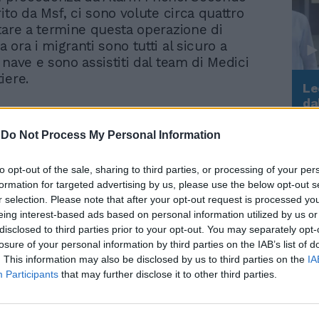
ito da Msf, ci sono volute circa quattro
tare a termine questa operazione di
ora i migranti sono tutti al sicuro a
 nave e sono assistiti dal team di Medici
iere.
Le
da
Rudy Giuliani a Come States?
Le
Trump, Meloni e la strategia
-
Do Not Process My Personal Information
americana
to opt-out of the sale, sharing to third parties, or processing of your per
formation for targeted advertising by us, please use the below opt-out s
r selection. Please note that after your opt-out request is processed y
eing interest-based ads based on personal information utilized by us or
"Gestione insostenibile",
disclosed to third parties prior to your opt-out. You may separately opt-
anche il Pd si accorge
losure of your personal information by third parties on the IAB’s list of
della bomba migranti
. This information may also be disclosed by us to third parties on the
IA
Participants
that may further disclose it to other third parties.