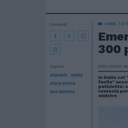
HOME
AT
Condividi:
Emer
300 
Sullo stesso a
Esplora:
migranti
malta
In Italia co
facile" acco
alarm phone
poliziotto: 
rovescia per
geo barents
sinistre