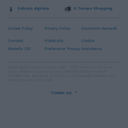
Edicola digitale
Il Tempo Shopping
Cookie Policy
Privacy Policy
Condizioni Generali
Contatti
Pubblicità
Credits
Modello 231
Preferenze Privacy
Assistenza
Sede legale: Piazza Colonna, 366 - 00187 Roma CF e P. Iva e
Iscriz. Registro Imprese Roma: 13486391009 REA Roma n°
1450962 Cap. Sociale € 25.000,00 i.v. © Copyright IlTempo. Srl -
ISSN (sito web): 1721-4084
TORNA SU