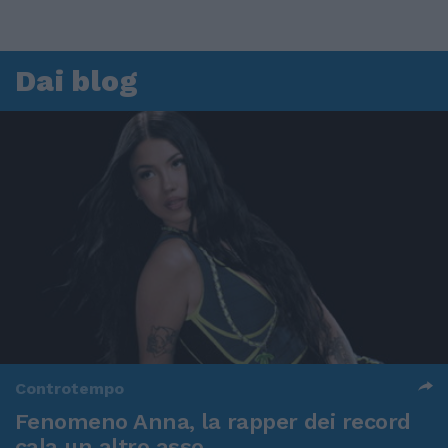
Dai blog
Controtempo
Fenomeno Anna, la rapper dei record
cala un altro asso