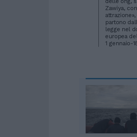
delle ong, s
Zawiya, con
attrazione»,
partono dall
legge nel d
europea dell
1 gennaio-1