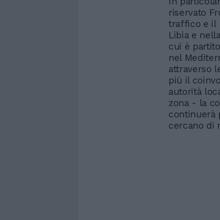
In particola
riservato F
traffico e i
Libia e nel
cui è partit
nel Mediter
attraverso l
più il coinv
autorità loca
zona - la co
continuerà 
cercano di r