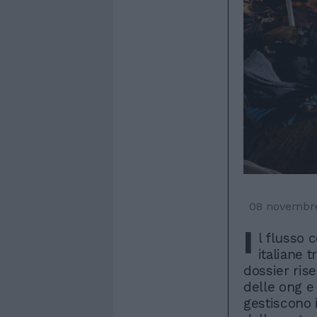
08 novembr
I
l flusso 
italiane 
dossier ris
delle ong e
gestiscono i