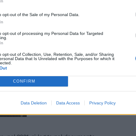
In
 Frontex - suggerisce che le reti criminali
ttato in modo efficiente il loro modus
o opt-out of the Sale of my Personal Data.
 "trafficare" migranti in Libia e oltre in
In
to opt-out of processing my Personal Data for Targeted
ing.
In
o opt-out of Collection, Use, Retention, Sale, and/or Sharing
ersonal Data that Is Unrelated with the Purposes for which it
lected.
Out
"Umanità e fermezza",
Piantedosi inchioda la
CONFIRM
sinistra. La verità sulle
Ong
Data Deletion
Data Access
Privacy Policy