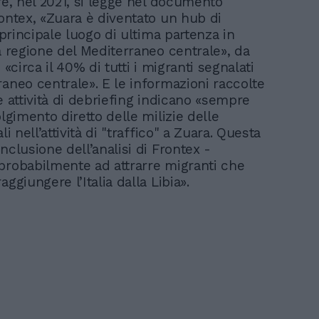
re, nel 2021, si legge nel documento
rontex, «Zuara è diventato un hub di
l principale luogo di ultima partenza in
la regione del Mediterraneo centrale», da
o «circa il 40% di tutti i migranti segnalati
raneo centrale». E le informazioni raccolte
e attività di debriefing indicano «sempre
olgimento diretto delle milizie delle
li nell’attività di "traffico" a Zuara. Questa
nclusione dell’analisi di Frontex -
probabilmente ad attrarre migranti che
aggiungere l’Italia dalla Libia».