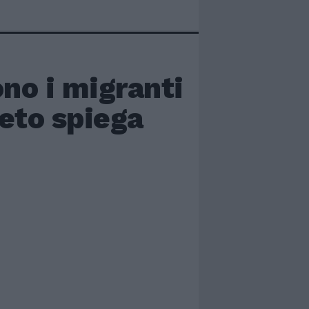
ono i migranti
greto spiega