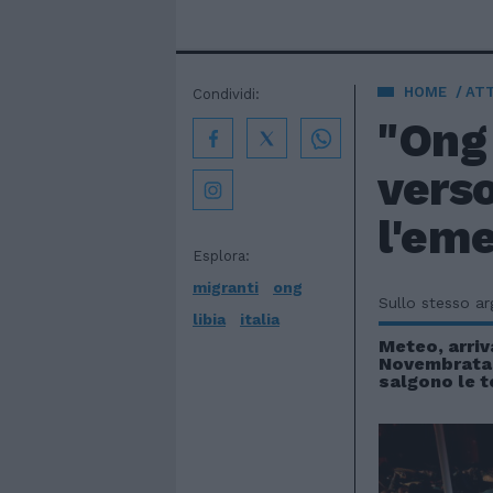
HOME
AT
Condividi:
"Ong 
verso
l'em
Esplora:
migranti
ong
Sullo stesso a
libia
italia
Meteo, arriv
Novembrata
salgono le 