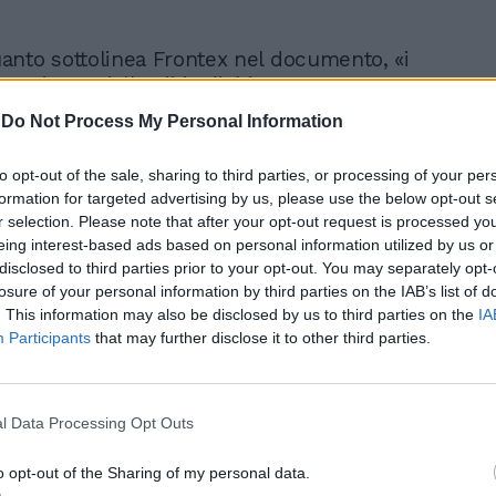
nto sottolinea Frontex nel documento, «i
 arrivano dalla Libia dichiarano
te» di aver verificato, prima della
-
Do Not Process My Personal Information
a presenza delle ong nell’area, spiegando
enza delle navi delle ong nel
to opt-out of the sale, sharing to third parties, or processing of your per
, molti rifiutano di partire».
formation for targeted advertising by us, please use the below opt-out s
r selection. Please note that after your opt-out request is processed y
anto analizzato da Frontex, per come si
eing interest-based ads based on personal information utilized by us or
izzate le rotte dei trafficanti di esseri
disclosed to third parties prior to your opt-out. You may separately opt-
ia, e Zuara in particolare, sono diventati
losure of your personal information by third parties on the IAB’s list of
trazione e l’imbarco principale verso
. This information may also be disclosed by us to third parties on the
IA
Participants
that may further disclose it to other third parties.
’Italia. «La Libia è ancora una volta
ai subsahariani come l’ultimo paese di
 raggiungere l’Ue», si spiega nel
servato. «Il fatto che ad oggi molti di
l Data Processing Opt Outs
anti segnalati nell’operazione navale
mis abbiano bisogno solo di un periodo
o opt-out of the Sharing of my personal data.
 sei e sette mesi per raggiungere l’Italia