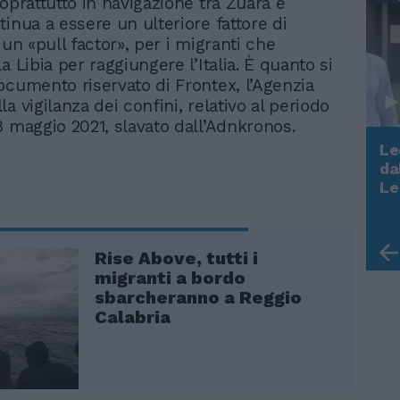
oprattutto in navigazione tra Zuara e
tinua a essere un ulteriore fattore di
 un «pull factor», per i migranti che
a Libia per raggiungere l’Italia. È quanto si
ocumento riservato di Frontex, l’Agenzia
a vigilanza dei confini, relativo al periodo
8 maggio 2021, slavato dall’Adnkronos.
Le
da
Rudy Giuliani a Come States?
Le
Trump, Meloni e la strategia
americana
Rise Above, tutti i
migranti a bordo
sbarcheranno a Reggio
Calabria