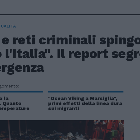
TUALITÀ
e reti criminali sping
 l'Italia". Il report se
ergenza
rgomento:
a la
"Ocean Viking a Marsiglia",
. Quanto
primi effetti della linea dura
temperature
sui migranti