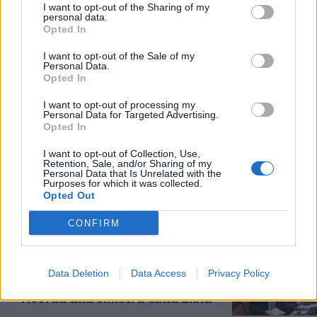
I want to opt-out of the Sharing of my
personal data.
Opted In
EMERGENZA SBARCHI
I want to opt-out of the Sale of my
Sos ciclone libico: nel Paese in
Personal Data.
700mila migranti pronti a
Opted In
raggiungere l'Italia
I want to opt-out of processing my
10/02/2025
Personal Data for Targeted Advertising.
Opted In
IL COMMENTO SUL CASO ALMASRI
I want to opt-out of Collection, Use,
Retention, Sale, and/or Sharing of my
Quel generale lì meglio di
Personal Data that Is Unrelated with the
Purposes for which it was collected.
migliaia di immigrati qui
Opted Out
10/02/2025
CONFIRM
CASO ALMASRI
Donzelli: "Maggioranza
Data Deletion
Data Access
Privacy Policy
trasparente. Nel 2017...": cosa
ricorda alla sinistra sulla Libia