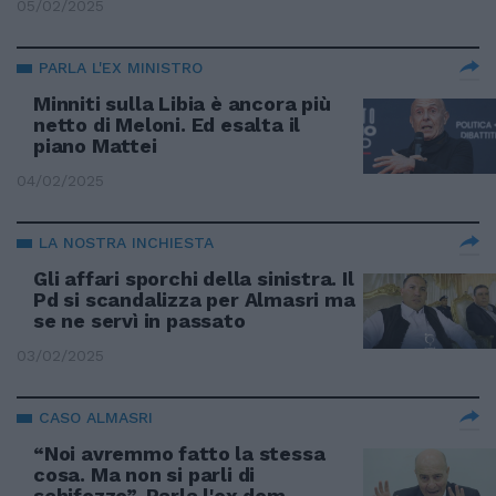
05/02/2025
PARLA L'EX MINISTRO
Minniti sulla Libia è ancora più
netto di Meloni. Ed esalta il
piano Mattei
04/02/2025
LA NOSTRA INCHIESTA
Gli affari sporchi della sinistra. Il
Pd si scandalizza per Almasri ma
se ne servì in passato
03/02/2025
CASO ALMASRI
“Noi avremmo fatto la stessa
cosa. Ma non si parli di
schifezze”. Parla l'ex dem