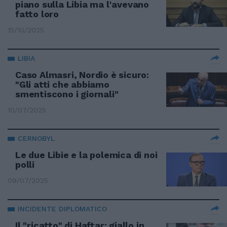
piano sulla Libia ma l'avevano
fatto loro
15/10/2025
LIBIA
Caso Almasri, Nordio è sicuro:
"Gli atti che abbiamo
smentiscono i giornali"
10/07/2025
CERNOBYL
Le due Libie e la polemica di noi
polli
09/07/2025
INCIDENTE DIPLOMATICO
Il "ricatto" di Haftar: giallo in