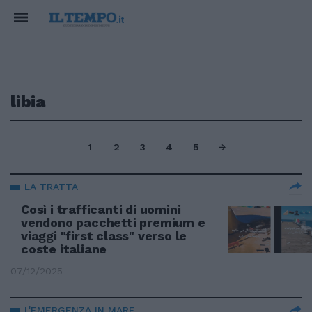
libia
1
2
3
4
5
LA TRATTA
Così i trafficanti di uomini
vendono pacchetti premium e
viaggi "first class" verso le
coste italiane
07/12/2025
L'EMERGENZA IN MARE