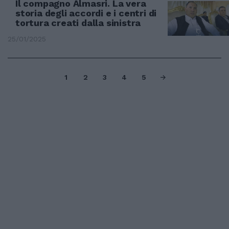
Il compagno Almasri. La vera
storia degli accordi e i centri di
tortura creati dalla sinistra
25/01/2025
1
2
3
4
5