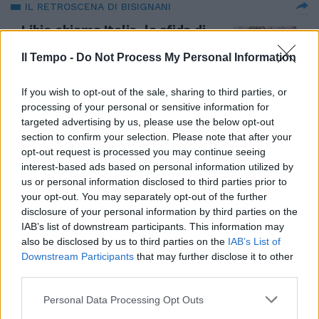
IL RETROSCENA DI BISIGNANI
Libia chiama Italia, la sfida di
Meloni mentre Tripoli è al
collasso: il ril futuro del
Il Tempo -
Do Not Process My Personal Information
Mediterraneo
If you wish to opt-out of the sale, sharing to third parties, or
08/06/2025
processing of your personal or sensitive information for
targeted advertising by us, please use the below opt-out
MINACCIA DI PUTIN
section to confirm your selection. Please note that after your
opt-out request is processed you may continue seeing
Nel sud della Libia c'è una base
interest-based ads based on personal information utilized by
militare russa con i missili
puntati verso l'Europa
us or personal information disclosed to third parties prior to
your opt-out. You may separately opt-out of the further
30/05/2025
disclosure of your personal information by third parties on the
IAB’s list of downstream participants. This information may
also be disclosed by us to third parties on the
IAB’s List of
DISSIDENTE
Downstream Participants
that may further disclose it to other
Il libico che sussurra alla
third parties.
sinistra. Dopo Almasri e Paragon
El Gomati colpisce ancora
Personal Data Processing Opt Outs
22/03/2025