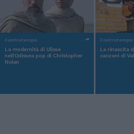
Controtempo
Controtempo
La modernità di Ulisse
La rinascita 
nell'Odissea pop di Christopher
canzoni di Va
Nolan