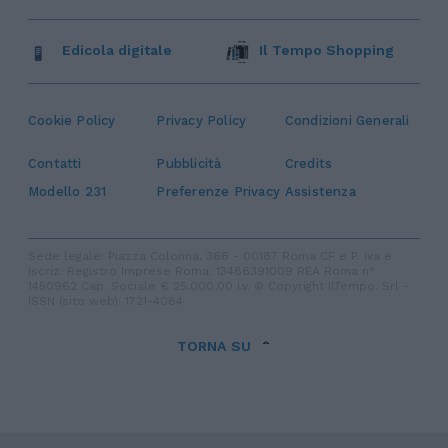
Edicola digitale
Il Tempo Shopping
Cookie Policy
Privacy Policy
Condizioni Generali
Contatti
Pubblicità
Credits
Modello 231
Preferenze Privacy
Assistenza
Sede legale: Piazza Colonna, 366 - 00187 Roma CF e P. Iva e
Iscriz. Registro Imprese Roma: 13486391009 REA Roma n°
1450962 Cap. Sociale € 25.000,00 i.v. © Copyright IlTempo. Srl -
ISSN (sito web): 1721-4084
TORNA SU