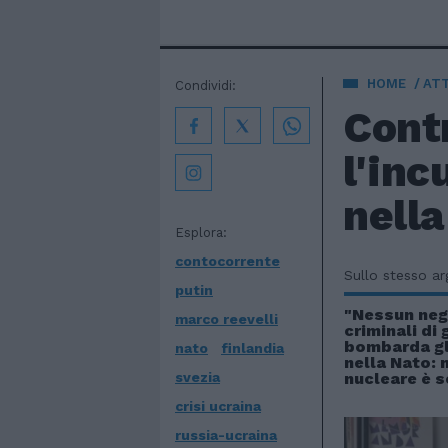
HOME
AT
Condividi:
Contr
l'inc
nella
Esplora:
contocorrente
Sullo stesso a
putin
"Nessun neg
marco reevelli
criminali di 
bombarda gli
nato
finlandia
nella Nato: 
svezia
nucleare è s
crisi ucraina
russia-ucraina