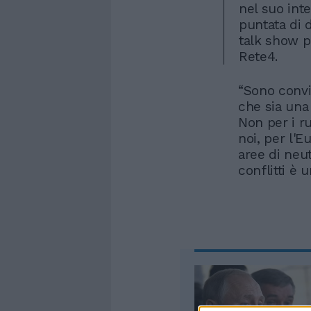
nel suo inte
puntata di 
talk show p
Rete4.
“Sono convi
che sia una 
Non per i ru
noi, per l'
aree di neu
conflitti è 