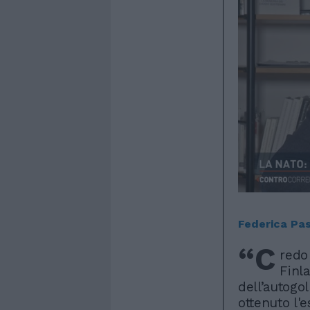
Federica Pa
“C
redo
Finla
dell’autogol
ottenuto l'