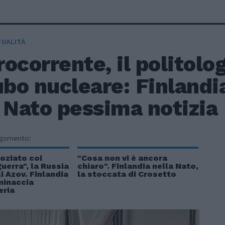
TUALITÀ
ocorrente, il politolog
ubo nucleare: Finlandi
 Nato pessima notizia
rgomento:
oziato coi
"Cosa non vi è ancora
guerra", la Russia
chiaro". Finlandia nella Nato,
 Azov. Finlandia
la stoccata di Crosetto
minaccia
eria