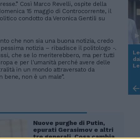
resse.” Così Marco Revelli, ospite della
domenica 15 maggio di Controcorrente, il
olitico condotto da Veronica Gentili su
nto che non sia una buona notizia, credo
pessima notizia – ribadisce il politologo -.
Le
ssi, che se lo meriterebbero, ma per tutti
da
Europa e per l'umanità perché avere delle
Rudy Giuliani a Come States?
Le
tralità in un mondo attraversato da
Trump, Meloni e la strategia
un bene, non è un male”.
americana
Nuove purghe di Putin,
epurati Gerasimov e altri
tre generali. Cosa cambia