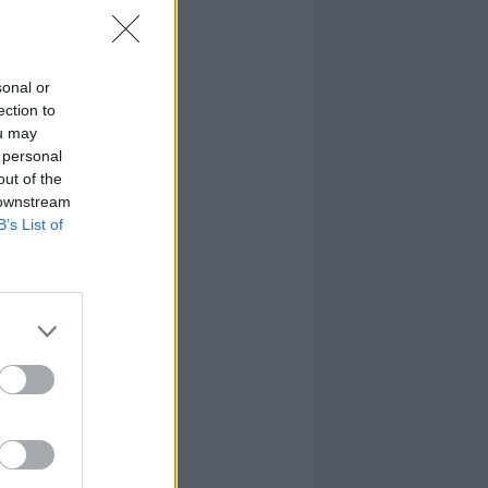
sonal or
ection to
ou may
 personal
out of the
 downstream
B’s List of