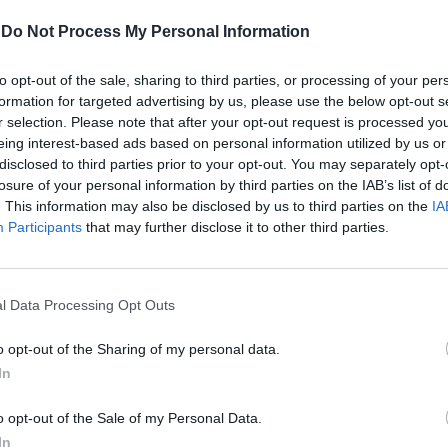
nella guerra, tutto in
mano gli 007 militari
-
Do Not Process My Personal Information
to opt-out of the sale, sharing to third parties, or processing of your per
formation for targeted advertising by us, please use the below opt-out s
r selection. Please note that after your opt-out request is processed y
eing interest-based ads based on personal information utilized by us or
ndia che soprattutto la Svezia sono state
disclosed to third parties prior to your opt-out. You may separately opt-
neutralità fino a quando non hanno
losure of your personal information by third parties on the IAB’s list of
entemente di aderire alla Nato, intimorite
. This information may also be disclosed by us to third parties on the
IA
ile attaccato militare da parte della
Participants
that may further disclose it to other third parties.
ladimir Putin, geograficamente vicina ad
Chi festeggia l'uscita dalla condizione
Stati importanti, che di quella neutralità
l Data Processing Opt Outs
to un proprio simbolo, è una brutta notizia
dalla parte della pace. Non di Putin, non
o opt-out of the Sharing of my personal data.
sori” sottolinea Revelli, che ricorda che
In
su questa strada, il mar Baltico rischia di
arsi.
o opt-out of the Sale of my Personal Data.
In