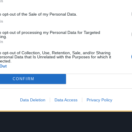
 a contenere l’emergenza sono destinate a
In
e l’emergenza, con la scusa di nuove
he potranno arrivare. Anche se ora non
o opt-out of the Sale of my Personal Data.
ergenza le misure d’emergenza debbono
In
per scenari futuri. Secondo questo
to opt-out of processing my Personal Data for Targeted
o le misure d’emergenza potrebbero non
ing.
meno, perché in teoria e idealmente
In
 sopraggiungere sempre nuove
o opt-out of Collection, Use, Retention, Sale, and/or Sharing
 L’emergenza permanente è - la denuncia
ersonal Data that Is Unrelated with the Purposes for which it
 in chiusura - la nuova normalità, le
lected.
Out
ergenza si sono stabilizzate in una nuova
fare epoca”.
CONFIRM
Data Deletion
Data Access
Privacy Policy