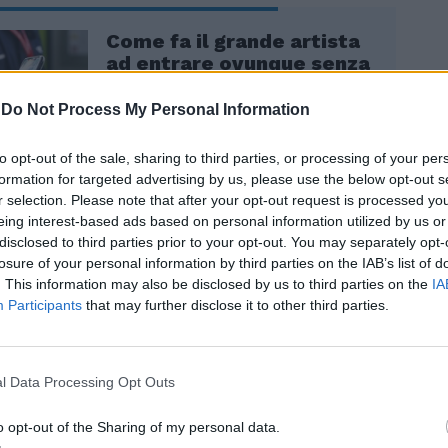
Come fa il grande artista
ad entrare ovunque senza
green pass? Il caso: “Mai
il vaccino”
-
Do Not Process My Personal Information
to opt-out of the sale, sharing to third parties, or processing of your per
formation for targeted advertising by us, please use the below opt-out s
r selection. Please note that after your opt-out request is processed y
eing interest-based ads based on personal information utilized by us or
disclosed to third parties prior to your opt-out. You may separately opt-
losure of your personal information by third parties on the IAB’s list of
. This information may also be disclosed by us to third parties on the
IA
sso - prosegue Fusaro nel video - ha
Participants
that may further disclose it to other third parties.
 spettro di un’altra pandemia importante,
 conseguenza per cui se anche ora lo stato
za sembra venire meno, bisogna rimanere
mpre in guardia in vista di nuove e più
l Data Processing Opt Outs
emie. Secondo le nostre più macabre
già sviluppate nel marzo del 2020, le
o opt-out of the Sharing of my personal data.