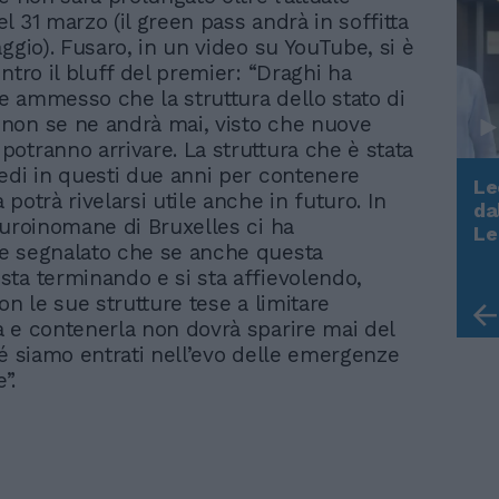
l 31 marzo (il green pass andrà in soffitta
ggio). Fusaro, in un video su YouTube, si è
ntro il bluff del premier: “Draghi ha
 ammesso che la struttura dello stato di
non se ne andrà mai, visto che nuove
otranno arrivare. La struttura che è stata
edi in questi due anni per contenere
Le
potrà rivelarsi utile anche in futuro. In
da
euroinomane di Bruxelles ci ha
Rudy Giuliani a Come States?
Le
Trump, Meloni e la strategia
e segnalato che se anche questa
americana
ta terminando e si sta affievolendo,
on le sue strutture tese a limitare
 e contenerla non dovrà sparire mai del
hé siamo entrati nell’evo delle emergenze
”.