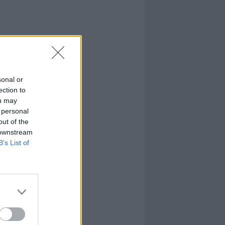
sonal or
ection to
ou may
 personal
out of the
 downstream
B’s List of