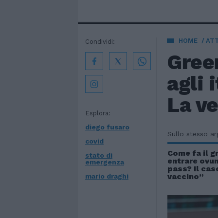
HOME
AT
Condividi:
Green
agli 
La ve
Esplora:
diego fusaro
Sullo stesso a
covid
Come fa il g
stato di
entrare ovu
emergenza
pass? Il caso
vaccino”
mario draghi