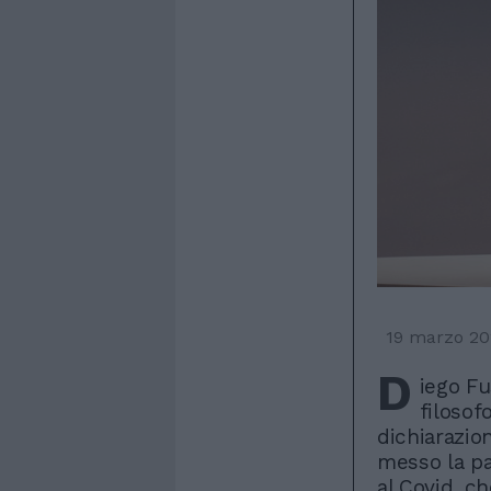
19 marzo 20
D
iego Fu
filosof
dichiarazio
messo la pa
al Covid, ch