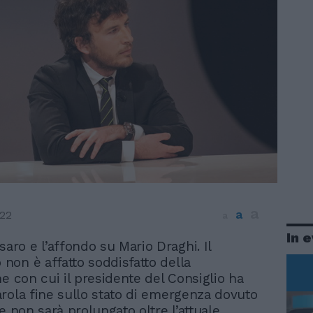
a
a
22
a
In 
saro e l’affondo su Mario Draghi. Il
o non è affatto soddisfatto della
ne con cui il presidente del Consiglio ha
rola fine sullo stato di emergenza dovuto
e non sarà prolungato oltre l’attuale