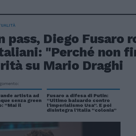
TUALITÀ
 pass, Diego Fusaro ro
italiani: "Perché non fi
rità su Mario Draghi
rgomento:
rande artista ad
Fusaro a difesa di Putin:
nque senza green
“Ultimo baluardo contro
: “Mai il
l'imperialismo Usa”. E poi
disintegra l'Italia “colonia”