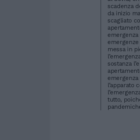
scadenza de
da inizio ma
scagliato co
apertamente
emergenza 
emergenze p
messa in pi
l’emergenza 
sostanza l’
apertament
emergenza s
l’apparato c
l’emergenza
tutto, poic
pandemiche